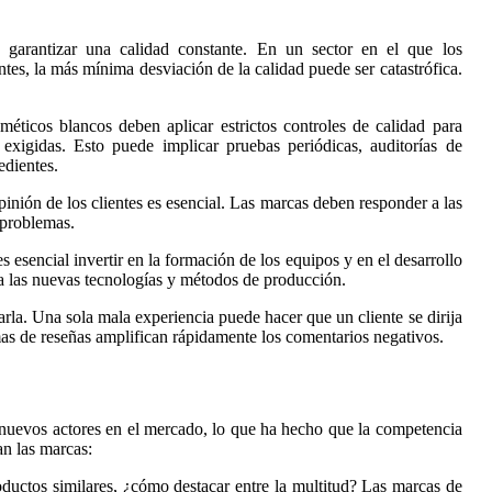
 garantizar una calidad constante. En un sector en el que los
es, la más mínima desviación de la calidad puede ser catastrófica.
éticos blancos deben aplicar estrictos controles de calidad para
xigidas. Esto puede implicar pruebas periódicas, auditorías de
edientes.
opinión de los clientes es esencial. Las marcas deben responder a las
 problemas.
es esencial invertir en la formación de los equipos y en el desarrollo
 a las nuevas tecnologías y métodos de producción.
rla. Una sola mala experiencia puede hacer que un cliente se dirija
rmas de reseñas amplifican rápidamente los comentarios negativos.
e nuevos actores en el mercado, lo que ha hecho que la competencia
an las marcas:
ductos similares, ¿cómo destacar entre la multitud? Las marcas de