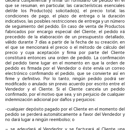
deberá cumplimentar y firmar un formulario de pedido en el
que se resuman, en particular, las características esenciales
del/de los Producto(s) solicitado(s), el precio total, las
condiciones de pago, el plazo de entrega o la duración
indicativos, las posibles restricciones de entrega y un número
de seguimiento del pedido. En caso de venta de Productos
fabricados por encargo especial del Cliente, el pedido irá
precedido de la elaboración de un presupuesto detallado,
válido durante 7 días a partir de la fecha de su creación, en
el que se mencionará el precio o el método de cálculo del
precio y cuya aceptación y firma por parte del Cliente
constituirá entonces una orden de pedido. La confirmación
del pedido tiene lugar en el momento en que la orden de
pedido es firmada por el Vendedor o éste envía un correo
electrónico confirmando el pedido, que se convierte así en
firme y definitivo. Por lo tanto, ningún pedido podrá ser
modificado o anulado sin previo acuerdo por escrito entre el
Vendedor y el Cliente. Si el Cliente cancela un pedido
confirmado, por el motivo que sea, y sin perjuicio de cualquier
indemnización adicional por daños y perjuicios:
-cualquier depósito pagado por el Cliente en el momento del
pedido se perderá automáticamente a favor del Vendedor y
no dará lugar a ningún reembolso; o
– se adeudará al Vendedor y se facturará al Cliente una