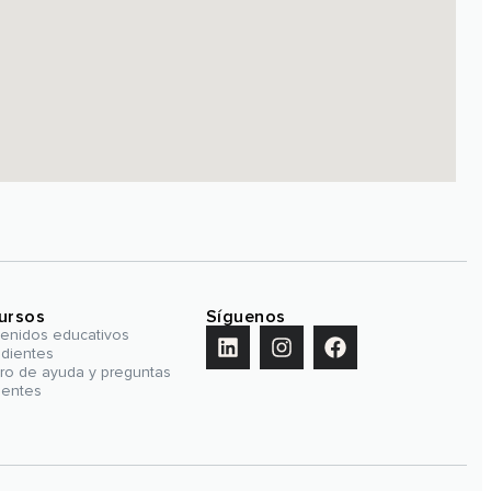
ursos
Síguenos
enidos educativos
edientes
ro de ayuda y preguntas
uentes