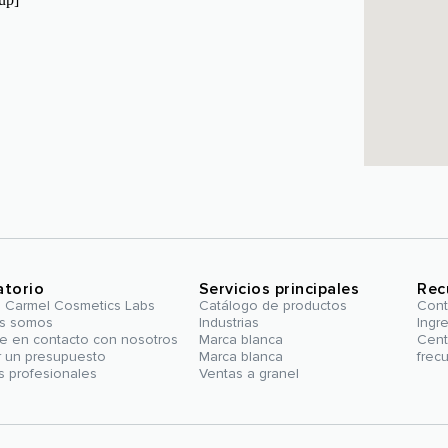
atorio
Servicios principales
Rec
é Carmel Cosmetics Labs
Catálogo de productos
Cont
s somos
Industrias
Ingr
e en contacto con nosotros
Marca blanca
Cent
ar un presupuesto
Marca blanca
frec
s profesionales
Ventas a granel