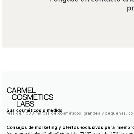
pr
Sus cosméticos a medida
Más de 1.000 marcas de cosméticos, grandes y pequeñas, con
Consejos de marketing y ofertas exclusivas para miembr
[cp_popup display="inline" style_id="7739" step_id="1"][/cp_pop