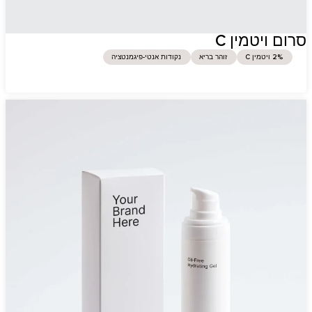
סרום ויטמין C
2% ויטמין C
זוהר בריא
נקודות אנטי-פיגמנטציה