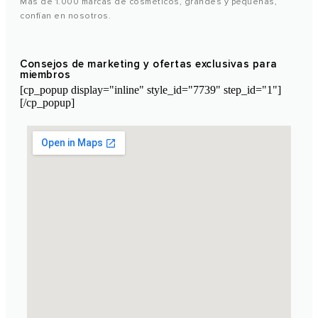
Más de 1.000 marcas de cosméticos, grandes y pequeñas,
confían en nosotros.
Consejos de marketing y ofertas exclusivas para
miembros
[cp_popup display="inline" style_id="7739" step_id="1"]
[/cp_popup]
Laboratorio Cosmético de Marruecos