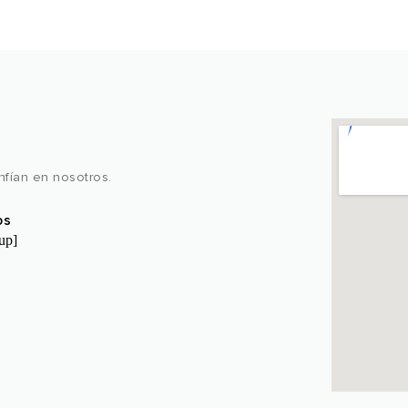
Laboratori
fían en nosotros.
os
up]