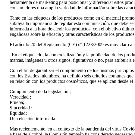
herramienta de marketing para posicionar y diferenciar estos pro
consumidores una amplia variedad de información sobre las caracte
Tanto en las etiquetas de los productos como en el material promo
subraya la importancia de regular esta comunicación, que debe ser
informada a la hora de elegir los productos, con el objetivo último
engañosas sobre la eficacia y otras características de los producto
El artículo 20 del Reglamento (CE) nº 1223/2009 es muy claro a est
“En el etiquetado, la comercialización y la publicidad de los prod
marcas, imágenes u otros signos, figurativos o no, para atribuir a 
Con el fin de garantizar el cumplimiento de los mismos principio
con los Estados miembros, ha definido seis criterios comunes que d
en relación con los productos cosméticos, que se aplican desde el
Cumplimiento de la legislación ;
Veracidad ;
Prueba;
Sinceridad ;
Equidad;
Una elección informada.
Más recientemente, en el contexto de la pandemia del virus Covid
a base de alcohol, la Comisión también ha considerado necesario de