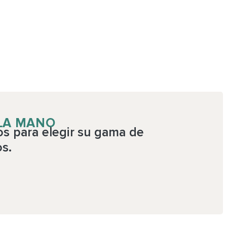
 LA MANO
os para elegir su gama de
os.