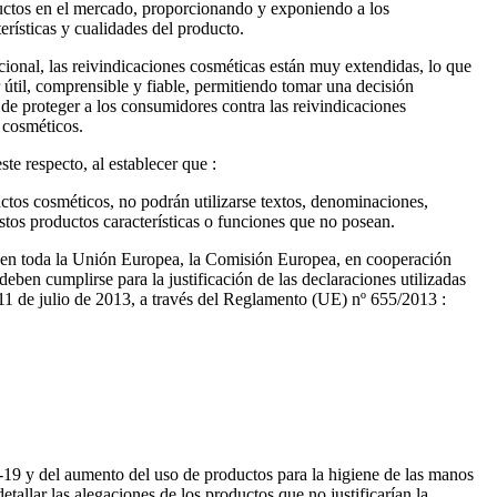
ductos en el mercado, proporcionando y exponiendo a los
rísticas y cualidades del producto.
cional, las reivindicaciones cosméticas están muy extendidas, lo que
 útil, comprensible y fiable, permitiendo tomar una decisión
 de proteger a los consumidores contra las reivindicaciones
s cosméticos.
e respecto, al establecer que :
uctos cosméticos, no podrán utilizarse textos, denominaciones,
estos productos características o funciones que no posean.
s en toda la Unión Europea, la Comisión Europea, en cooperación
eben cumplirse para la justificación de las declaraciones utilizadas
 11 de julio de 2013, a través del Reglamento (UE) nº 655/2013 :
-19 y del aumento del uso de productos para la higiene de las manos
tallar las alegaciones de los productos que no justificarían la