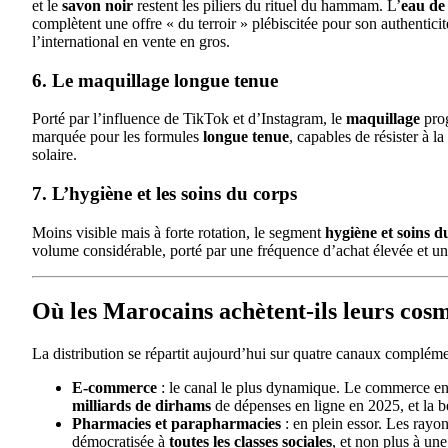
et le
savon noir
restent les piliers du rituel du hammam. L’
eau de
complètent une offre « du terroir » plébiscitée pour son authenticit
l’international en vente en gros.
6. Le maquillage longue tenue
Porté par l’influence de TikTok et d’Instagram, le
maquillage
prog
marquée pour les formules
longue tenue
, capables de résister à l
solaire.
7. L’hygiène et les soins du corps
Moins visible mais à forte rotation, le segment
hygiène et soins d
volume considérable, porté par une fréquence d’achat élevée et une
Où les Marocains achètent-ils leurs cos
La distribution se répartit aujourd’hui sur quatre canaux compléme
E-commerce
: le canal le plus dynamique. Le commerce en
milliards de dirhams
de dépenses en ligne en 2025, et la b
Pharmacies et parapharmacies
: en plein essor. Les rayo
démocratisée à
toutes les classes sociales
, et non plus à une