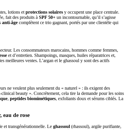
es, lotions et
protections solaires
y occupent une place centrale.
e, fait des produits à
SPF 50+
un incontournable, qu’il s’agisse
ns
anti-âge
complètent ce trio gagnant, portés par une clientèle qui
du secteur. Les consommateurs marocains, hommes comme femmes,
esse
et d’entretien. Shampoings, masques, huiles réparatrices et,
es meilleures ventes. L’argan et le ghassoul y sont des actifs
rs ne veulent plus seulement du « naturel » : ils exigent des
clinical beauty ». Concrètement, cela tire la demande pour les soins
ique
,
peptides biomimétiques
, exfoliants doux et sérums ciblés. La
, eau de rose
e et transgénérationnelle. Le
ghassoul
(rhassoul), argile purifiante,