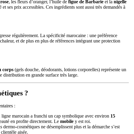
 rose
, les fleurs d’oranger, l’huile de
figue de Barbarie
et la
nigelle
é et ses prix accessibles. Ces ingrédients sont aussi très demandés à
resse régulièrement. La spécificité marocaine : une préférence
a chaleur, et de plus en plus de références intégrant une protection
u corps
(gels douche, déodorants, lotions corporelles) représente un
 distribution en grande surface très large.
métiques ?
ntaires :
 ligne marocain a franchi un cap symbolique avec environ
15
eauté en profite directement. Le
mobile
y est roi.
ns dermo-cosmétiques ne désemplissent plus et la démarche s’est
 clientèle aisée.