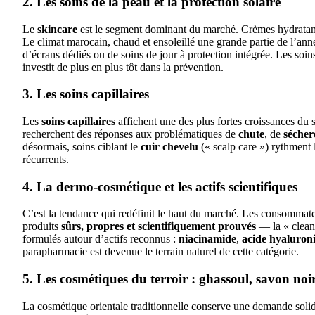
2. Les soins de la peau et la protection solaire
Le
skincare
est le segment dominant du marché. Crèmes hydratant
Le climat marocain, chaud et ensoleillé une grande partie de l’anné
d’écrans dédiés ou de soins de jour à protection intégrée. Les soi
investit de plus en plus tôt dans la prévention.
3. Les soins capillaires
Les
soins capillaires
affichent une des plus fortes croissances 
recherchent des réponses aux problématiques de
chute
, de
sécher
désormais, soins ciblant le
cuir chevelu
(« scalp care ») rythment l
récurrents.
4. La dermo-cosmétique et les actifs scientifiques
C’est la tendance qui redéfinit le haut du marché. Les consommateu
produits
sûrs, propres et scientifiquement prouvés
— la « clean-
formulés autour d’actifs reconnus :
niacinamide
,
acide hyaluron
parapharmacie est devenue le terrain naturel de cette catégorie.
5. Les cosmétiques du terroir : ghassoul, savon noir
La cosmétique orientale traditionnelle conserve une demande solid