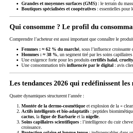
Grandes et moyennes surfaces (GMS)
: le terrain du mass
Boutiques spécialisées et coopératives
: essentielles pour l
Qui consomme ? Le profil du consomma
Comprendre l’acheteur est aussi important que connaître le produit
Femmes : ≈ 62 % du marché
, sous l’influence croissante
Hommes : ≈ 38 %
, un segment tiré par les soins capillaires
Une exigence forte pour les produits
certifiés halal
,
cruelty
Une consommation très
influencée par le digital
: avis cli
Les tendances 2026 qui redéfinissent les
Quatre dynamiques structurent l’année :
Montée de la dermo-cosmétique
et explosion de la « clean
Actifs intelligents et bio-adaptatifs
: peptides biomimétique
cactus
, la
figue de Barbarie
et la
nigelle
.
Soins capillaires scientifiques
: l’intelligence du cuir cheve
croissance.
Protection solaire et longue tenue
: indispensables dans un