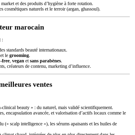
 market et des produits d’hygiène à forte rotation.
es cosmétiques naturels et le terroir (argan, ghassoul).
teur marocain
 :
 des standards beauté internationaux.
 et le
grooming
.
-free
,
vegan
et
sans parabènes
.
ents, créateurs de contenu, marketing d’influence.
 meilleures ventes
-clinical beauty » : du naturel, mais validé scientifiquement.
s, encapsulation avancée, et valorisation d’actifs locaux comme le
lu (« scalp intelligence »), les sérums apaisants et les huiles de
 climat chaud, intégrées de plus en plus directement dans les