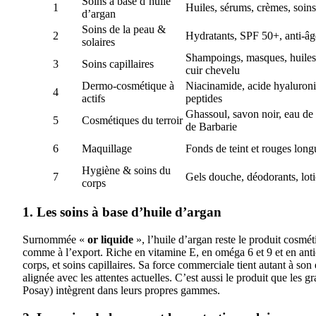
Soins à base d’huile
1
Huiles, sérums, crèmes, soins 
d’argan
Soins de la peau &
2
Hydratants, SPF 50+, anti-âg
solaires
Shampoings, masques, huiles
3
Soins capillaires
cuir chevelu
Dermo-cosmétique à
Niacinamide, acide hyaluron
4
actifs
peptides
Ghassoul, savon noir, eau de 
5
Cosmétiques du terroir
de Barbarie
6
Maquillage
Fonds de teint et rouges long
Hygiène & soins du
7
Gels douche, déodorants, lot
corps
1. Les soins à base d’huile d’argan
Surnommée «
or liquide
», l’huile d’argan reste le produit cosmét
comme à l’export. Riche en vitamine E, en oméga 6 et 9 et en antio
corps, et soins capillaires. Sa force commerciale tient autant à so
alignée avec les attentes actuelles. C’est aussi le produit que les
Posay) intègrent dans leurs propres gammes.