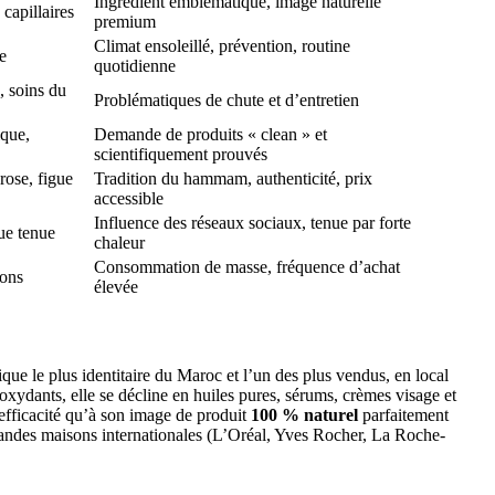
Ingrédient emblématique, image naturelle
capillaires
premium
Climat ensoleillé, prévention, routine
e
quotidienne
, soins du
Problématiques de chute et d’entretien
ique,
Demande de produits « clean » et
scientifiquement prouvés
rose, figue
Tradition du hammam, authenticité, prix
accessible
Influence des réseaux sociaux, tenue par forte
ue tenue
chaleur
Consommation de masse, fréquence d’achat
ions
élevée
ique le plus identitaire du Maroc et l’un des plus vendus, en local
xydants, elle se décline en huiles pures, sérums, crèmes visage et
n efficacité qu’à son image de produit
100 % naturel
parfaitement
 grandes maisons internationales (L’Oréal, Yves Rocher, La Roche-