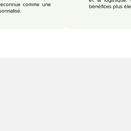
et la logistique
 reconnue comme une
bénéfices plus éle
onnalisé.