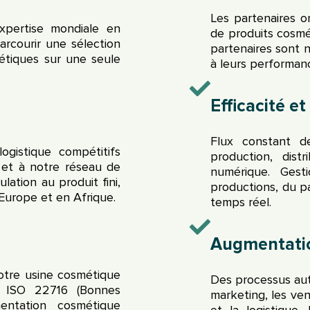
Les partenaires 
expertise mondiale en
de produits cosmét
rcourir une sélection
partenaires sont 
étiques sur une seule
à leurs performan
Efficacité et
Flux constant d
ogistique compétitifs
production, dist
 et à notre réseau de
numérique. Gest
lation au produit fini,
productions, du pa
Europe et en Afrique.
temps réel.
Augmentatio
notre usine cosmétique
Des processus auto
e ISO 22716 (Bonnes
marketing, les ven
mentation cosmétique