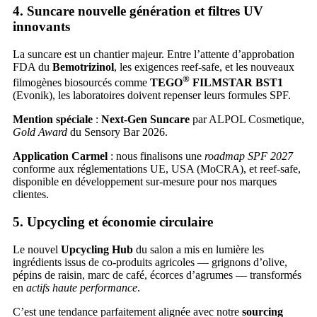
4. Suncare nouvelle génération et filtres UV
innovants
La suncare est un chantier majeur. Entre l’attente d’approbation
FDA du
Bemotrizinol
, les exigences reef-safe, et les nouveaux
®
filmogènes biosourcés comme
TEGO
FILMSTAR BST1
(Evonik), les laboratoires doivent repenser leurs formules SPF.
Mention spéciale
:
Next-Gen Suncare
par ALPOL Cosmetique,
Gold Award
du Sensory Bar 2026.
Application Carmel
: nous finalisons une
roadmap SPF 2027
conforme aux réglementations UE, USA (MoCRA), et reef-safe,
disponible en développement sur-mesure pour nos marques
clientes.
5. Upcycling et économie circulaire
Le nouvel
Upcycling Hub
du salon a mis en lumière les
ingrédients issus de co-produits agricoles — grignons d’olive,
pépins de raisin, marc de café, écorces d’agrumes — transformés
en
actifs haute performance
.
C’est une tendance parfaitement alignée avec notre
sourcing