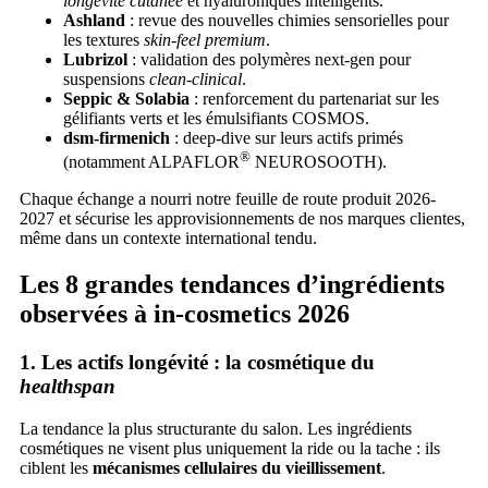
longévité cutanée
et hyaluroniques intelligents.
Ashland
: revue des nouvelles chimies sensorielles pour
les textures
skin-feel premium
.
Lubrizol
: validation des polymères next-gen pour
suspensions
clean-clinical
.
Seppic & Solabia
: renforcement du partenariat sur les
gélifiants verts et les émulsifiants COSMOS.
dsm-firmenich
: deep-dive sur leurs actifs primés
®
(notamment ALPAFLOR
NEUROSOOTH).
Chaque échange a nourri notre feuille de route produit 2026-
2027 et sécurise les approvisionnements de nos marques clientes,
même dans un contexte international tendu.
Les 8 grandes tendances d’ingrédients
observées à in-cosmetics 2026
1. Les actifs longévité : la cosmétique du
healthspan
La tendance la plus structurante du salon. Les ingrédients
cosmétiques ne visent plus uniquement la ride ou la tache : ils
ciblent les
mécanismes cellulaires du vieillissement
.