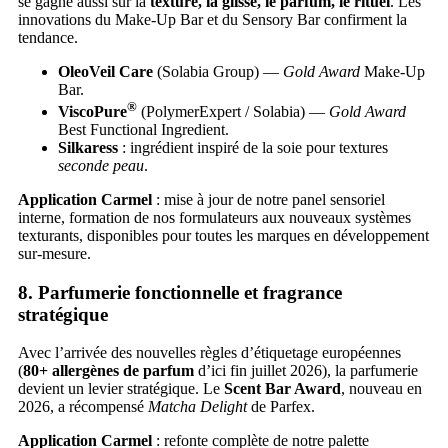
se gagne aussi sur la
texture, la glisse, le parfum, le rituel
. Les
innovations du Make-Up Bar et du Sensory Bar confirment la
tendance.
OleoVeil Care
(Solabia Group) —
Gold Award
Make-Up
Bar.
®
ViscoPure
(PolymerExpert / Solabia) —
Gold Award
Best Functional Ingredient.
Silkaress
: ingrédient inspiré de la soie pour textures
seconde peau
.
Application Carmel
: mise à jour de notre panel sensoriel
interne, formation de nos formulateurs aux nouveaux systèmes
texturants, disponibles pour toutes les marques en développement
sur-mesure.
8. Parfumerie fonctionnelle et fragrance
stratégique
Avec l’arrivée des nouvelles règles d’étiquetage européennes
(
80+ allergènes de parfum
d’ici fin juillet 2026), la parfumerie
devient un levier stratégique. Le
Scent Bar Award
, nouveau en
2026, a récompensé
Matcha Delight
de Parfex.
Application Carmel
: refonte complète de notre palette