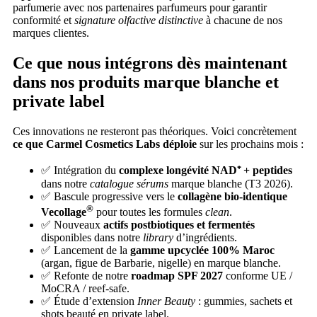
parfumerie avec nos partenaires parfumeurs pour garantir
conformité et
signature olfactive distinctive
à chacune de nos
marques clientes.
Ce que nous intégrons dès maintenant
dans nos produits marque blanche et
private label
Ces innovations ne resteront pas théoriques. Voici concrètement
ce que Carmel Cosmetics Labs déploie
sur les prochains mois :
✅ Intégration du
complexe longévité NAD⁺ + peptides
dans notre
catalogue sérums
marque blanche (T3 2026).
✅ Bascule progressive vers le
collagène bio-identique
®
Vecollage
pour toutes les formules
clean
.
✅ Nouveaux
actifs postbiotiques et fermentés
disponibles dans notre
library
d’ingrédients.
✅ Lancement de la
gamme upcyclée 100% Maroc
(argan, figue de Barbarie, nigelle) en marque blanche.
✅ Refonte de notre
roadmap SPF 2027
conforme UE /
MoCRA / reef-safe.
✅ Étude d’extension
Inner Beauty
: gummies, sachets et
shots beauté en private label.