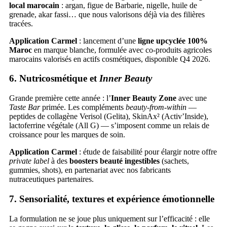
local marocain
: argan, figue de Barbarie, nigelle, huile de
grenade, akar fassi… que nous valorisons déjà via des filières
tracées.
Application Carmel
: lancement d’une
ligne upcyclée 100%
Maroc
en marque blanche, formulée avec co-produits agricoles
marocains valorisés en actifs cosmétiques, disponible Q4 2026.
6. Nutricosmétique et
Inner Beauty
Grande première cette année : l’
Inner Beauty Zone
avec une
Taste Bar
primée. Les compléments
beauty-from-within
—
peptides de collagène Verisol (Gelita), SkinAx² (Activ’Inside),
lactoferrine végétale (All G) — s’imposent comme un relais de
croissance pour les marques de soin.
Application Carmel
: étude de faisabilité pour élargir notre offre
private label
à des
boosters beauté ingestibles
(sachets,
gummies, shots), en partenariat avec nos fabricants
nutraceutiques partenaires.
7. Sensorialité, textures et expérience émotionnelle
La formulation ne se joue plus uniquement sur l’efficacité : elle