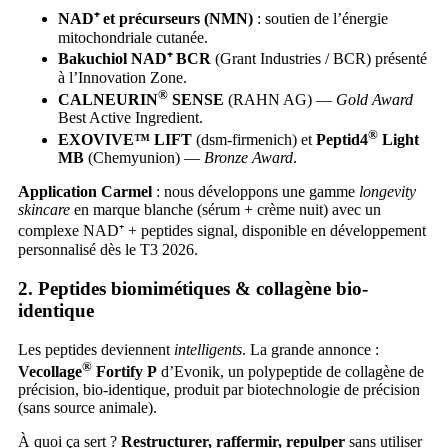
NAD⁺ et précurseurs (NMN)
: soutien de l’énergie
mitochondriale cutanée.
Bakuchiol NAD⁺ BCR
(Grant Industries / BCR) présenté
à l’Innovation Zone.
®
CALNEURIN
SENSE
(RAHN AG) —
Gold Award
Best Active Ingredient.
®
EXOVIVE™ LIFT
(dsm-firmenich) et
Peptid4
Light
MB
(Chemyunion) —
Bronze Award
.
Application Carmel
: nous développons une gamme
longevity
skincare
en marque blanche (sérum + crème nuit) avec un
complexe NAD⁺ + peptides signal, disponible en développement
personnalisé dès le T3 2026.
2. Peptides biomimétiques & collagène bio-
identique
Les peptides deviennent
intelligents
. La grande annonce :
®
Vecollage
Fortify P
d’Evonik, un polypeptide de collagène de
précision, bio-identique, produit par biotechnologie de précision
(sans source animale).
À quoi ça sert ?
Restructurer, raffermir, repulper
sans utiliser