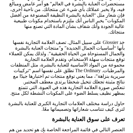
مستحضرات العناية بالبشرة في العالم” هو أمر غامض ومبالغ
فيه، ولا يخبر عملائك بأي شيء عن منتجاتك. من ناحية أخرى،
فإن شعار مثل “العناية بالبشرة النظيفة المصنوعة من أفضل
المكونات” يخبر الناس أنك ملتزم باستخدام مكونات طبيعية
عالية الجودة وأنك شفاف بشأن المادة التي تصنع منها
منتجاتك.
خذ Glossier على سبيل المثال. تصف العلامة التجارية نفسها
بأنها “أساسيات الجمال الجديدة” و”منتجات العناية بالبشرة
والجمال المستوحاة من الحياة الحقيقية”. ولذلك يمكن للعملاء
توقع منتجات سهلة الاستخدام، وتقدم العلامة التجارية
مجموعة من المواد الأساسية للعناية بالبشرة، مثل المنظفات
والمرطبات. The Ordinary تطلق على نفسها اسم “تركيبات
سريرية بنزاهة”، مما يعني توقع منتجات تم اختبارها جيدًا مع
نتائج مثبتة تجعلك تتخيل شخصًا يرتدي معطف المختبر.
تنعكس صورة العلامة التجارية هذه في العبوة، التي تتمتع
بمظهر نظيف يسلط الضوء على المكونات النشطة لكل منتج.
حاول دراسة مختلف العلامات التجارية الكبرى للعناية بالبشرة
لترى كيف تتناسب شعاراتها وتصميماتها معًا.
تعرف على سوق العناية بالبشرة
العنصر التالي في قائمة المراجعة الخاصة بك هو تحديد من هم