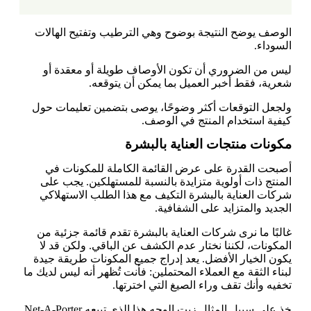
الوصف يوضح النتيجة بوضوح وهي الترطيب وتفتيح الهالات
السوداء.
ليس من الضروري أن تكون الأوصاف طويلة أو معقدة أو
شعرية، فقط أخبر العميل بما يمكن أن يتوقعه.
ولجعل التوقعات أكثر وضوحًا، يوصى بتضمين تعليمات حول
كيفية استخدام المنتج في الوصف.
مكونات منتجات العناية بالبشرة
أصبحت القدرة على عرض القائمة الكاملة للمكونات في
المنتج ذات أولوية متزايدة بالنسبة للمستهلكين. يجب على
شركات العناية بالبشرة التكيف مع هذا الطلب الاستهلاكي
الجديد والمتزايد على الشفافية.
غالبًا ما نرى شركات العناية بالبشرة تقدم قائمة جزئية من
المكونات، لكننا نختار عدم الكشف عن الباقي. ولكن قد لا
يكون الخيار الأفضل. يعد إدراج جميع المكونات طريقة جيدة
لبناء الثقة مع العملاء المحتملين: فأنت تُظهر أنه ليس لديك ما
تخفيه وأنك تقف وراء الصيغ التي اخترتها.
خذ على سبيل المثال زيت الوجه هذا الذي تبيعه Net-A-Porter.