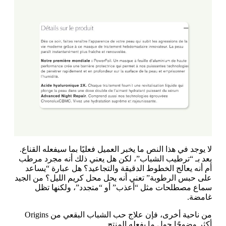
لا يوجد في هذا النص ما يخبر العميل فعليًا بما سيفعله القناع.
يعد بـ “ترطيب الشباب”، لكن هل يعني ذلك أنه مجرد مرطب
أم أنه يعالج الخطوط الدقيقة والتجاعيد؟ هل عبارة “يساعد
على حبس الرطوبة” تعني أنه يحل محل كريم الليل؟ من الجيد
سماع مصطلحات مثل “أعذب” أو “متجدد”، ولكنها تظل
غامضة.
من ناحية أخرى، فإن علاج حب الشباب البقعي من Origins
أكثر وضوحًا حول ما يفعله المنتج.