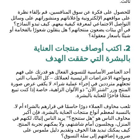
ثالث.
للحصول على فكرة عن سوق المنافسين، قم بإلقاء نظرة
على مواقعهم الإلكترونية وإعلاناتهم ومنشوراتهم على وسائل
التواصل الاجتماعي لمعرفة كيفية بيعهم. كيف تبدو النماذج؟
في أي بيئات يضعون منتجاتهم؟ هل ينقلون شعورًا بالفخامة أو
شيئًا بأسعار معقولة؟
2. اكتب أوصاف منتجات العناية
بالبشرة التي حققت الهدف
أحد العناصر الأساسية للتسويق الفعال هو قدرتك على فهم
ومواجهة الاعتراضات الرئيسية لعملائك – كل الأسباب التي
تجعلهم مترددين في إجراء عملية شراء. لا يكفي عرض صورة
المنتج وزر “اشتر الآن” ذو الألوان الزاهية، خاصة إذا كنت تبيع
منتجًا فاخرًا للعناية بالبشرة.
تلعب مخاوف العملاء دورًا حاسمًا في قرارهم بالشراء أم لا.
بالنسبة لمعظم أنواع منتجات العناية بالبشرة، فإن أكبر
مخاوف الناس هو “هل ستنجح؟” يريد الناس إثباتًا، لكنهم في
المنزل، ويجلسون أمام شاشتهم، ولا يمكنهم تجربة المنتج.
كيف يمكنك تبديد هذا الخوف وتقديم دليل ملموس على
ضرورة إضافتهم إلى سلة التسوق؟