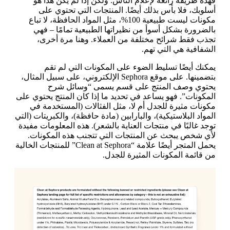
فهذه طريقة رائعة لإعلام الناس. ولكن إذا لم يكن هذا هو
أسلوبك، فلا بأس بذلك أيضًا. المنتجات التي تحتوي على
مكونات ليست طبيعية 100%، مثل المواد الحافظة، لا تباع
بالضرورة بشكل أسوأ من نظيراتها الطبيعية تمامًا – فهي
تجذب فقط شرائح مختلفة من العملاء. وهنا مرة أخرى،
الشفافية هي التي تهم.
يمكنك أيضًا تسليط الضوء على المكونات التي لم تقم
بتضمينها. على موقع Sephora الإلكتروني، على سبيل المثال،
يحتوي وصف المنتج على قسم يسمى “وسائل شرح
المكونات”. فهو يساعد في تحديد ما إذا كان المنتج يحتوي على
مكونات مثيرة للجدل أم لا، مثل الفثالات (المستخدمة في
المواد البلاستيكية)، والبارابين (مادة حافظة)، والكبريتات (التي
توجد غالبًا في منتجات العناية بالشعر). هذه المعلومات مفيدة
لأي شخص يبحث عن المنتجات التي تتجنب هذه المكونات.
يحمل المتجر أيضًا علامة “Clean at Sephora” للمنتجات الخالية
من قائمة المكونات المثيرة للجدل.