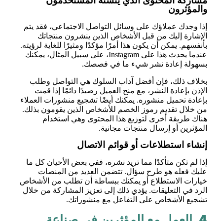
مشاركة المحتوى الذي ينشئه المستخدمون
والمؤثرون
إذا وجدك عملاؤك على وسائل التواصل الاجتماعي، فقد يتم
الإشارة إليك من قبل الأشخاص الذين ينشرون منتجاتك
بأنفسهم. يمكن أن يكون هذا أمرًا مؤكدًا ومثيرًا للغاية لرؤيته.
عندما يحدث هذا على Instagram، على سبيل المثال، يمكنك
بسهولة إعادة نشر شيء ما في قصصك.
بخلاف ذلك، فإن أفضل آداب السلوك هي التواصل وطلب
الإذن بإعادة النشر، مع منح العميل رصيدًا دائمًا إذا قمت
بإعادة تحميل منشوره. يمكنك أيضًا تشجيع منشورات العملاء
من خلال تقديم رموز الخصم للأشخاص الذين يقومون بذلك.
هناك طريقة أخرى لتوزيع هذا المحتوى وهي استخدام
المؤثرين أو إرسال منتجات مجانية.
إنشاء استطلاعات أو قوائم الاتصال
إذا لم تكن متأكدًا مما تريد نشره، ففي بعض الأحيان كل ما
عليك فعله هو طرح سؤال. تتضمن العديد من المنصات
خيارات الاستطلاع أو يمكنك ببساطة أن تطلب من الأشخاص
الرد في التعليقات. يؤدي ذلك إلى تعزيز المشاركة من خلال
تشجيع الأشخاص على التفاعل مع منشوراتك.
4. العمل مع المؤثرين في صناعة