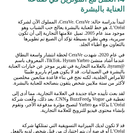
العناية بالبشرة
لنبدأ بدراسة حالة: CeraVe. CeraVe، المملوك الآن لشركة
L’Oréal، هو خط للعناية بالبشرة يعالج حب الشباب وهو
موجود منذ عام 2005. تميل علامتها التجارية إلى أن تكون
سريرية، وهي نظرة بسيطة تؤكد أن الصيغ تم تطويرها
بالتعاون مع أطباء الجلد.
في عام 2020، شهدت CeraVe لحظة انتشار واسعة النطاق
عندما أشاد منشئ TikTok، Hyram Yarbro، المعروف باسم
@hyram، بالعلامة التجارية في تقرير موجز عن خيارات العناية
بالبشرة في الصيدليات. قد لا يكون هيرام ياربرو طبيبًا
للأمراض الجلدية، لكنه نجح في بناء قاعدة متابعين مخلصين
لأكثر من ستة ملايين شخص يثقون بنصائحه للعناية بالبشرة.
لقد بعث تأييده حياة جديدة في العلامة التجارية، مما أدى إلى
تغطية في Vogue وBuzzFeed وCNN. بعد ذلك، وقّعت شركة
L’Oréal بذكاء مع Yarbro لتصبح مؤثرة مدفوعة الأجر، وتقوم
بإنشاء محتوى فيديو للترويج للعلامة التجارية.
قد لا تكون لديك الميزانية التسويقية التي تمتلكها شركة
L’Oréal أو فرصة أن يتم اختيارك من قبل شخص لديه بالفعل