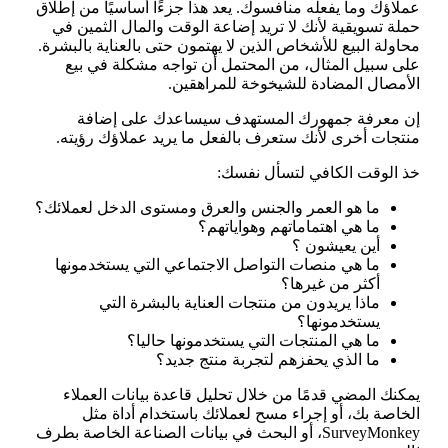
عملاؤك وما يفعله منافسوك. يعد هذا جزءًا أساسيًا من إطلاق
حملة تسويقية لأنك لا تريد إضاعة الوقت والمال الثمين في
محاولة البيع للأشخاص الذين لا يهتمون حتى بالعناية بالبشرة.
على سبيل المثال، من المحتمل أن تواجه مشكلة في بيع
الأمصال المضادة للشيخوخة للمراهقين.
إن معرفة جمهورك المستهدف سيساعدك على إضافة
منتجات أخرى لأنك ستعرف بالفعل ما يريد عملاؤك رؤيته.
خذ الوقت الكافي لتسأل نفسك:
ما هو العمر والجنس والعرق ومستوى الدخل لعملائك؟
ما هي اهتماماتهم وهواياتهم؟
أين يعيشون ؟
ما هي منصات التواصل الاجتماعي التي يستخدمونها
أكثر من غيرها؟
ماذا يريدون من منتجات العناية بالبشرة التي
يستخدمونها؟
ما هي المنتجات التي يستخدمونها حاليا؟
ما الذي يحفزهم لتجربة منتج جديد؟
يمكنك المضي قدمًا من خلال تحليل قاعدة بيانات العملاء
الخاصة بك، أو إجراء مسح لعملائك باستخدام أداة مثل
SurveyMonkey، أو البحث في بيانات الصناعة الخاصة بطرف