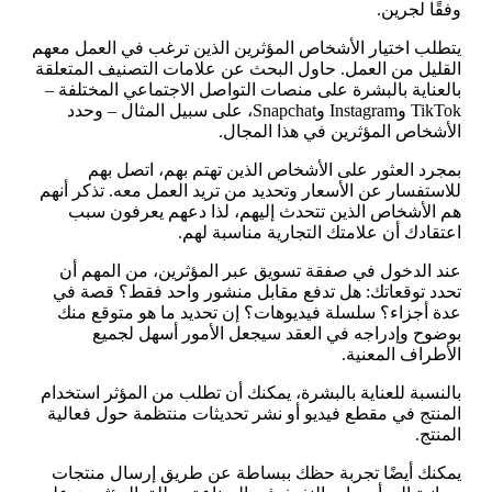
وفقًا لجرين.
يتطلب اختيار الأشخاص المؤثرين الذين ترغب في العمل معهم
القليل من العمل. حاول البحث عن علامات التصنيف المتعلقة
بالعناية بالبشرة على منصات التواصل الاجتماعي المختلفة –
TikTok وInstagram وSnapchat، على سبيل المثال – وحدد
الأشخاص المؤثرين في هذا المجال.
بمجرد العثور على الأشخاص الذين تهتم بهم، اتصل بهم
للاستفسار عن الأسعار وتحديد من تريد العمل معه. تذكر أنهم
هم الأشخاص الذين تتحدث إليهم، لذا دعهم يعرفون سبب
اعتقادك أن علامتك التجارية مناسبة لهم.
عند الدخول في صفقة تسويق عبر المؤثرين، من المهم أن
تحدد توقعاتك: هل تدفع مقابل منشور واحد فقط؟ قصة في
عدة أجزاء؟ سلسلة فيديوهات؟ إن تحديد ما هو متوقع منك
بوضوح وإدراجه في العقد سيجعل الأمور أسهل لجميع
الأطراف المعنية.
بالنسبة للعناية بالبشرة، يمكنك أن تطلب من المؤثر استخدام
المنتج في مقطع فيديو أو نشر تحديثات منتظمة حول فعالية
المنتج.
يمكنك أيضًا تجربة حظك ببساطة عن طريق إرسال منتجات