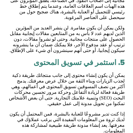
مجانية إلى أصحاب النفوذ. في الصناعة، يطلق المؤثرون على
هذه الهبات اسم العلاقات العامة، وعندما يتم إطلاق خط
رئيسي للتجميل أو العناية بالبشرة، هناك ضجيج حول من
سيحصل على العناصر المرغوبة.
ولكن يمكن أن يكون مقامرة. لن ينشر العديد من المؤثرين
الذين لديهم عدد لا بأس به من المتابعين مقالات إيجابية مقابل
الحصول على منتجات مجانية. وحتى لو نشروا مقالات، دون
ترتيب أو عقد مدفوع الأجر، فلا يمكنك ضمان أن ما ينشرونه
سيكون إيجابيا، أو حتى أنهم سينشرون أي شيء على الإطلاق.
5. استثمر في تسويق المحتوى
يمكن أن يكون إنشاء محتوى إلى جانب منتجاتك طريقة ذكية
لجذب الزيارات وبناء الثقة من خلال عرض معرفتك. يدمج
أكثر من نصف المسوقين تسويق المحتوى في أعمالهم، وهي
طريقة فعالة لزيادة التفاعل وحركة مرور تحسين محركات
البحث (SEO) وتنمية علامتك التجارية. حتى أن بعض الأشخاص
تمكنوا من تحويل مدونة إلى عمل حقيقي.
إذا كنت تدير مشروعًا للعناية بالبشرة، فمن المحتمل أن يكون
لديك ثروة من المعلومات المفيدة التي يرغب عملاؤك في
معرفتها. يعد إنشاء مدونة طريقة طبيعية لمشاركة هذه
المعلومات.