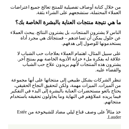
من خلال كتابة أوصاف تفصيلية للمنتج تعالج جميع اعتراضات
العملاء المحتملة، ستشجعهم على الشراء بثقة.
ما هي نتيجة منتجات العناية بالبشرة الخاصة بك؟
الناس لا يشترون المنتجات، بل يشترون النتائج. يبحث العملاء
عن حلول يمكن أن تساعدهم – فمنتجاتك هي مجرد أداة
يستخدمونها للوصول إلى هدفهم.
على سبيل المثال، اهتمام العملاء بعلاجات حب الشباب لا
علاقة له بفكرة ملء خزانة الأدوية الخاصة بهم بمنتج آخر.
يشترون هذه المنتجات لأنهم يريدون علاج حب الشباب
والقضاء عليه.
تنظر الشركات بشكل طبيعي إلى منتجاتها على أنها مجموعة
من الميزات. الميزات مهمة، ولكن لتحقيق النجاح الحقيقي،
يحتاج بائعو مستحضرات العناية بالبشرة إلى البدء في التفكير
فيما يريده عملاؤهم في النهاية وما يحاولون تحقيقه باستخدام
منتجاتهم.
خذ مثالاً على وصف قناع ليلي مضاد للشيخوخة من Estée
Lauder.