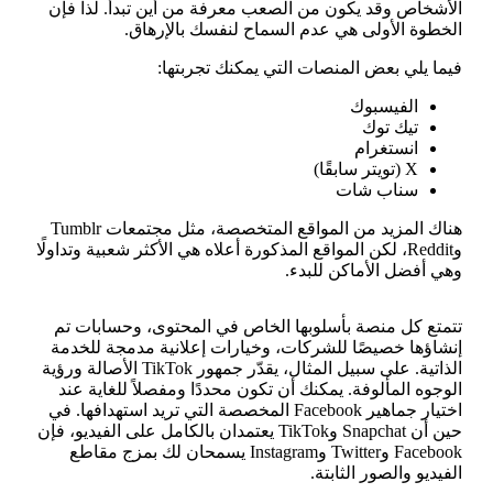
الأشخاص وقد يكون من الصعب معرفة من أين تبدأ. لذا فإن
الخطوة الأولى هي عدم السماح لنفسك بالإرهاق.
فيما يلي بعض المنصات التي يمكنك تجربتها:
الفيسبوك
تيك توك
انستغرام
X (تويتر سابقًا)
سناب شات
هناك المزيد من المواقع المتخصصة، مثل مجتمعات Tumblr
وReddit، لكن المواقع المذكورة أعلاه هي الأكثر شعبية وتداولًا
وهي أفضل الأماكن للبدء.
تتمتع كل منصة بأسلوبها الخاص في المحتوى، وحسابات تم
إنشاؤها خصيصًا للشركات، وخيارات إعلانية مدمجة للخدمة
الذاتية. على سبيل المثال، يقدّر جمهور TikTok الأصالة ورؤية
الوجوه المألوفة. يمكنك أن تكون محددًا ومفصلاً للغاية عند
اختيار جماهير Facebook المخصصة التي تريد استهدافها. في
حين أن Snapchat وTikTok يعتمدان بالكامل على الفيديو، فإن
Facebook وTwitter وInstagram يسمحان لك بمزج مقاطع
الفيديو والصور الثابتة.