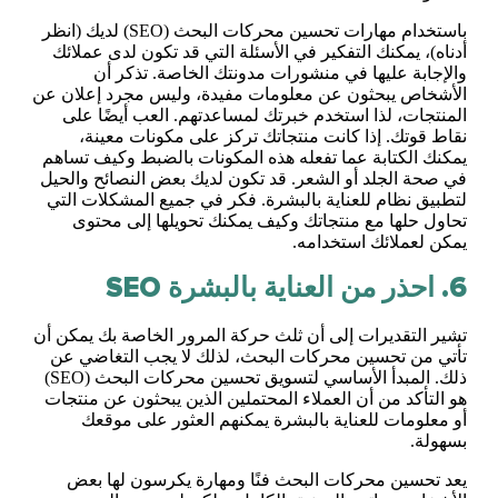
باستخدام مهارات تحسين محركات البحث (SEO) لديك (انظر
أدناه)، يمكنك التفكير في الأسئلة التي قد تكون لدى عملائك
والإجابة عليها في منشورات مدونتك الخاصة. تذكر أن
الأشخاص يبحثون عن معلومات مفيدة، وليس مجرد إعلان عن
المنتجات، لذا استخدم خبرتك لمساعدتهم. العب أيضًا على
نقاط قوتك. إذا كانت منتجاتك تركز على مكونات معينة،
يمكنك الكتابة عما تفعله هذه المكونات بالضبط وكيف تساهم
في صحة الجلد أو الشعر. قد تكون لديك بعض النصائح والحيل
لتطبيق نظام للعناية بالبشرة. فكر في جميع المشكلات التي
تحاول حلها مع منتجاتك وكيف يمكنك تحويلها إلى محتوى
يمكن لعملائك استخدامه.
6. احذر من العناية بالبشرة SEO
تشير التقديرات إلى أن ثلث حركة المرور الخاصة بك يمكن أن
تأتي من تحسين محركات البحث، لذلك لا يجب التغاضي عن
ذلك. المبدأ الأساسي لتسويق تحسين محركات البحث (SEO)
هو التأكد من أن العملاء المحتملين الذين يبحثون عن منتجات
أو معلومات للعناية بالبشرة يمكنهم العثور على موقعك
بسهولة.
يعد تحسين محركات البحث فنًا ومهارة يكرسون لها بعض