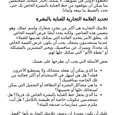
الخطوة الأولى في تسويقك. لا يمكنك إخبار عملائك المحتملين
بما يمكن أن يتوقعوه من خط العناية بالبشرة الخاص بك حتى
تحدد بالضبط ما تبيعه ولماذا.
تحديد العلامة التجارية للعناية بالبشرة
علامتك التجارية هي أكثر من مجرد شعارك واسم عملك. وهو
يتضمن هذه العناصر، ولكنه يحدد أيضًا عرض القيمة الخاص
بك. يتعلق الأمر بتحديد الفائدة التي يمكنك تقديمها للعملاء
عندما يستخدمون منتجك. يجب أن يكون عرض القيمة الخاص
بك محددًا، ويميزك عن منافسيك، ويخبر المشترين بالمشكلة
أو “نقطة الألم” التي يمكنك حلها لهم.
بعض الأسئلة التي يجب أن تطرحها على نفسك:
ما الذي يمكن أن تفعله منتجاتك ولا يستطيع الآخرون
فعله؟ هل هي أسهل في الاستخدام أم أكثر فعالية من
تلك الخاصة بمنافسيك؟
ما هي مشاكل البشرة أو النظافة أو التجميل التي يمكن
لمنتجاتك حلها أو تحسينها؟
ما الذي يجعل خط العناية بالبشرة الخاص بك فريدًا؟ هل
تستخدمين مكونات خاصة أم طبيعية بالكامل؟ هل أنت
ملتزم بتبني ممارسات صديقة للبيئة؟
عليك أن تكون محددا. إن وصف علامتك التجارية بأنها “أفضل