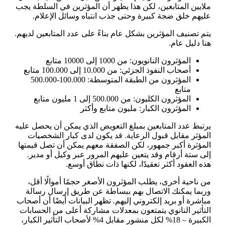
ملايين المتابعين، لكن هذا يظهر أن المؤثرين في السلطة يجب
عليهم خلق ضجة كبيرة وحتى جذب انتباه وسائل الإعلام.
يتم تصنيف المؤثرين بشكل عام بناءً على عدد المتابعين لديهم.
هنا دليل عام.
المؤثرون النانويون: من 1000 إلى 10000 متابع
أصحاب النفوذ الجزئي: من 10.000 إلى 100.000 متابع
المؤثرون من الطبقة المتوسطة: 100.000-500.000
متابع
المؤثرون الكليون: من 500.000 إلى 1 مليون متابع
المؤثرون الكبار: مليون متابع وأكثر
يرتبط عدد المتابعين بمبلغ التعويض الذي يمكن أن يحصل عليه
المؤثر مقابل قبول الرعاية. قد يكون لدى كبار الشخصيات
المؤثرة أكبر جمهور، لكن الصفقة معهم يمكن أن تصل قيمتها
إلى ستة أرقام وقد يتعين عليهم المرور عبر وكيل أو مدير.
هذه العقود أكثر تعقيدًا، لكنها ذات نطاق أوسع.
من ناحية أخرى، يطلب المؤثرون الأصغر حجمًا أموالًا أقل،
وربما يمكنك الاتصال بهم ببساطة عن طريق إرسال رسالة
مباشرة أو بريد إلكتروني إليهم. تظهر البيانات أيضًا أن أصحاب
التأثير النانوي يتمتعون بمعدلات مشاركة أعلى من الحسابات
الكبيرة – 18% لكل منشور مقابل 4% لأصحاب التأثير الكبار،