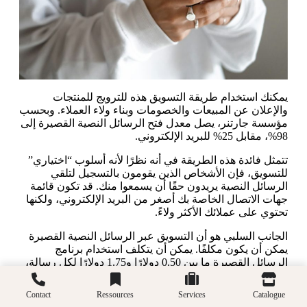
يمكنك استخدام طريقة التسويق هذه للترويج للمنتجات
والإعلان عن المبيعات والخصومات وبناء ولاء العملاء. وبحسب
مؤسسة جارتنر، يصل معدل فتح الرسائل النصية القصيرة إلى
98%، مقابل 25% للبريد الإلكتروني.
تتمثل فائدة هذه الطريقة في أنه نظرًا لأنه أسلوب “اختياري”
للتسويق، فإن الأشخاص الذين يقومون بالتسجيل لتلقي
الرسائل النصية يريدون حقًا أن يسمعوا منك. قد تكون قائمة
جهات الاتصال الخاصة بك أصغر من البريد الإلكتروني، ولكنها
تحتوي على عملائك الأكثر ولاءً.
الجانب السلبي هو أن التسويق عبر الرسائل النصية القصيرة
يمكن أن يكون مكلفًا. يمكن أن يتكلف استخدام برنامج
الرسائل القصيرة ما بين 0.50 دولارًا و1.75 دولارًا لكل رسالة،
ولكنه يمكن أن يؤتي ثماره. يرى Bushbalm عائدًا على
الاستثمار يبلغ 1.30 دولارًا لكل رسالة نصية قصيرة يتم
Contact
Ressources
Services
Catalogue
إرسالها.