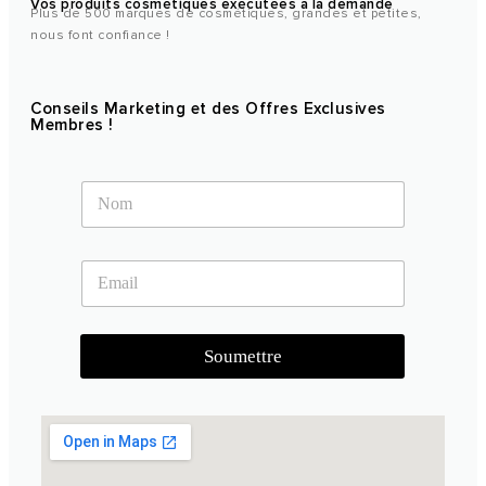
Vos produits cosmétiques exécutées à la demande
Plus de 500 marques de cosmétiques, grandes et petites,
nous font confiance !
Conseils Marketing et des Offres Exclusives
Membres !
N
a
m
e
E
*
m
a
i
l
Soumettre
*