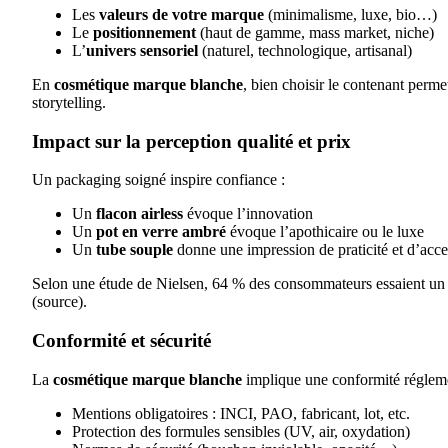
Les
valeurs de votre marque
(minimalisme, luxe, bio…)
Le
positionnement
(haut de gamme, mass market, niche)
L’
univers sensoriel
(naturel, technologique, artisanal)
En
cosmétique marque blanche
, bien choisir le contenant perm
storytelling.
Impact sur la perception qualité et prix
Un packaging soigné inspire confiance :
Un
flacon airless
évoque l’innovation
Un
pot en verre ambré
évoque l’apothicaire ou le luxe
Un
tube souple
donne une impression de praticité et d’acces
Selon une étude de Nielsen, 64 % des consommateurs essaient un 
(
source
).
Conformité et sécurité
La
cosmétique marque blanche
implique une conformité réglemen
Mentions obligatoires : INCI, PAO, fabricant, lot, etc.
Protection des formules sensibles (UV, air, oxydation)