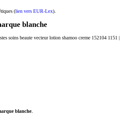
tiques (
lien vers EUR-Lex
).
 marque blanche
marque blanche
.