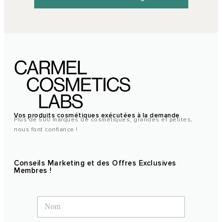
Vos produits cosmétiques exécutées à la demande
Plus de 500 marques de cosmétiques, grandes et petites,
nous font confiance !
Conseils Marketing et des Offres Exclusives
Membres !
N
a
m