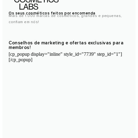
Os seus cosméticos feitos por encomenda
Mais de 1.000 marcas de cosméticos, grandes e pequenas,
confiam em nós!
Conselhos de marketing e ofertas exclusivas para
membros!
[cp_popup display="inline" style_id="7739" step_id="1"]
[/cp_popup]
Laboratório de cosméticos de Marrocos