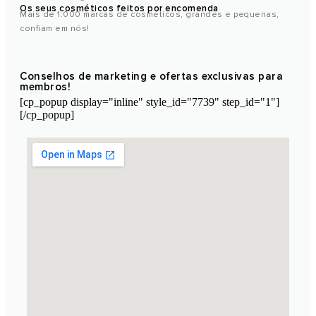
Os seus cosméticos feitos por encomenda
Mais de 1.000 marcas de cosméticos, grandes e pequenas,
confiam em nós!
Conselhos de marketing e ofertas exclusivas para
membros!
[cp_popup display="inline" style_id="7739" step_id="1"]
[/cp_popup]
Laboratório de cosméticos de Marrocos