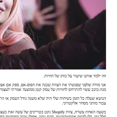
וזה ילמד אותנו שיעור על כוחן של חוויות.
אני מודה שלפני שפגשתי את הצוות שבנה את הפופ-אפ, ספק אם אצלי
מגה-כוכב עשוי להתייחס לחוויות של עסק קטן ממוצע? אמרתי לעצמי.
הנושא שעלה כל הזמן בשיחות שלי היה שלא משנה גודל העסק או התקצ
עבור מותגי מסחר אלקטרוני.
בשעה האחת עשרה, צוות Shopify נקט בטריק
חלל נקי, בלי להיות אקסטרווגנטי, ודגם נגיש, אפילו עבור המותגים הח