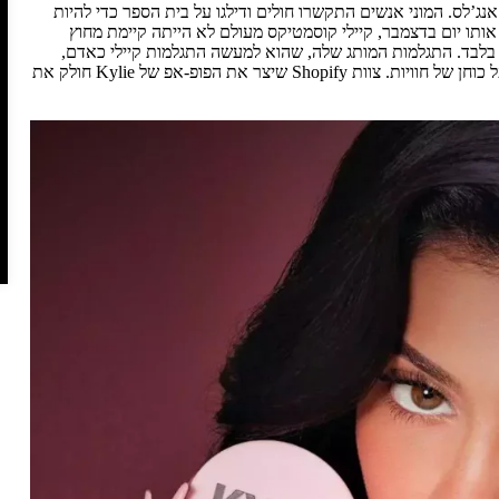
נג’לס. המוני אנשים התקשרו חולים ודילגו על בית הספר כדי להיות
תו יום בדצמבר, קיילי קוסמטיקס מעולם לא הייתה קיימת מחוץ
באינטרנט בלבד. התגלמות המותג שלה, שהוא למעשה התגלמות קיילי כאדם,
תאפשר לה ללמוד הרבה על המעריצים שלה. וזה ילמד אותנו שיעור על כוחן של חוויות. צוות Shopify שיצר את הפופ-אפ של Kylie חולק את