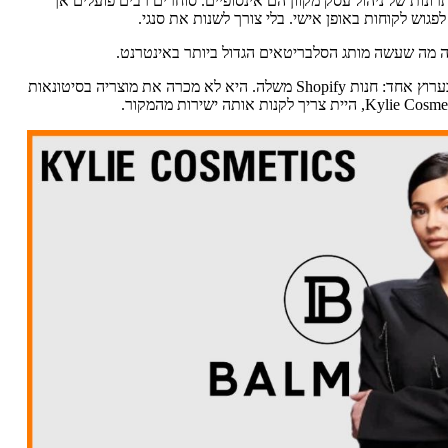
ונות של ניהול עסק מקוון הם אינסופיים. סוחרים רבים פועלים אך
פגוש לקוחות באופן אישי. בלי צורך לשנות את סנגי.
ה מה שעשה מותג הסלבריטאים הגדול ביותר באינטרנט.
עד סוף השנה שעברה, קו האיפור של קיילי ג’נר הושק, ואז התפוצץ, בערוץ אחד: חנות Shopify משלה. היא לא מכרה את מוצריה בסיטונאות