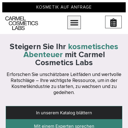
KOSMETIK AUF ANFRAGE
Dienstleistungen für die Herstellung von Kosmetika
Steigern Sie Ihr
kosmetisches
Abenteuer
mit Carmel
Cosmetics Labs
Erforschen Sie unschätzbare Leitfäden und wertvolle
Ratschläge – Ihre wichtigste Ressource, um in der
Kosmetikindustrie zu starten, zu wachsen und zu
gedeihen.
In unserem Katalog blättern
Mit einem Experten sprechen