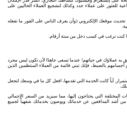
صفحة على إنستغرام وفيسبوك لنشاطك التجاري. انشر قدر الإمكان
عية للعثور على عملاء جدد وكذلك لتشجيع العملاء الحاليين على
من تحديث موقعك الإلكتروني (وأن يعرف الناس على الفور ما تفعله
ة.
 إذا كنت ترغب في كسب دخل من ستة أرقام.
 به عملاؤك في حياتهم! عندما تسعى جاهدًا لأن تكون ليس مجرد
أجسامهم بالضبط، فإنك تبني قائمة من العملاء المنتظمين الذين
استمرار. أياً كانت الخدمة التي تقدمها، افعل كل ما في وسعك لتجعل
لك.
المختلفة التي يحتاجون إليها، مما سيزيد من السعر الإجمالي
ن من أشد المدافعين عن خدماتك ويوصون بخدماتك شفهياً لجميع