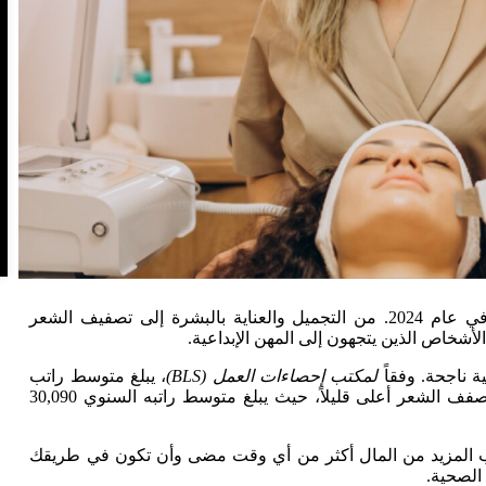
يُعد مجال التجميل مجالاً مثيراً وديناميكياً ومبتكراً للعمل فيه في عام 2024. من التجميل والعناية بالبشرة إلى تصفيف الشعر
أشخاص الذين يتجهون إلى المهن الإبداعية.
 ناجحة. وفقاً
لمكتب إحصاءات العمل (BLS)
، يبلغ متوسط راتب
مصفف الشعر 24,850 دولاراً سنوياً، بينما يبلغ متوسط راتب مصفف الشعر أعلى قليلاً، حيث يبلغ متوسط راتبه السنوي 30,090
سب المزيد من المال أكثر من أي وقت مضى وأن تكون في طريقك
الصحية.