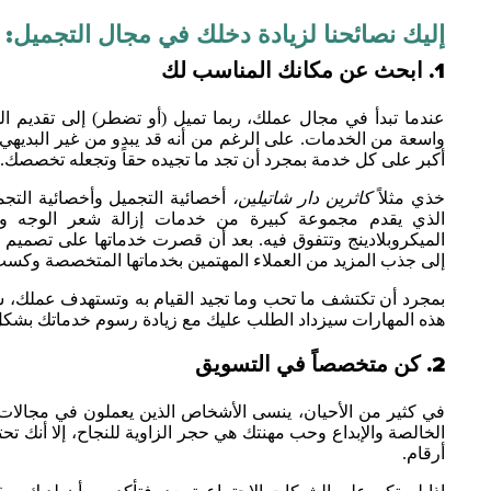
إليك نصائحنا لزيادة دخلك في مجال التجميل:
1. ابحث عن مكانك المناسب لك
عندما تبدأ في مجال عملك، ربما تميل (أو تضطر) إلى تقديم ا
واسعة من الخدمات. على الرغم من أنه قد يبدو من غير البديه
أكبر على كل خدمة بمجرد أن تجد ما تجيده حقاً وتجعله تخصصك.
خذي مثلاً
كاثرين دار شاتيلين،
أخصائية التجميل وأخصائية التجم
الذي يقدم مجموعة كبيرة من خدمات إزالة شعر الوجه 
الميكروبلادينج وتتفوق فيه. بعد أن قصرت خدماتها على تصميم ا
إلى جذب المزيد من العملاء المهتمين بخدماتها المتخصصة وكسب
بمجرد أن تكتشف ما تحب وما تجيد القيام به وتستهدف عملك، س
هذه المهارات سيزداد الطلب عليك مع زيادة رسوم خدماتك بشكل
2. كن متخصصاً في التسويق
في كثير من الأحيان، ينسى الأشخاص الذين يعملون في مجالات إبد
الخالصة والإبداع وحب مهنتك هي حجر الزاوية للنجاح، إلا أنك 
أرقام.