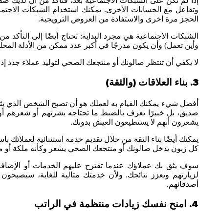
إذا لم تكن على الشبكات الاجتماعية بعد، فتأكد من أن لديك 
وتفاعل مع الحسابات الأخرى. يمكنك استخدام الشبكات الاجتما
الحجز مرة أخرى والاستفادة من العروض الترويجية.
الشبكات الاجتماعية هي مجرد البداية: تحتاج أيضًا إلى التأكد 
وأين تعمل) وأن يكون مدرجًا في أكبر عدد ممكن من الأدلة المحلي
لا يكفي أن تنتظر صالونك أو منتجعك الصحي لتوليد عملاء جدد
3. بناء العلاقات (والثقة)
أفضل شيء يمكنك القيام به لعملك هو أن تصبح الشخص الذي يثق
صديق، بل خبيرًا يعرف بالضبط ما تحتاجه بشرتهم أو شعرهم أو 
يشعرون أنهم لا يستطيعون العيش بدونك.
يمكنك أيضًا بناء الثقة من خلال تقديم خدمة استثنائية لعملائك ب
كل زبون يدخل صالونك أو منتجعك الصحي يشعر وكأنه ملكة أو م
سوف يثق بك عملاؤك عندما تقترح عليهم الخدمات أو الإضافات 
لزيارتهم ويعزز نتائجك. ولأن خدمتك مثالية للغاية، سيصبحو
أصدقائهم.
4. امنح نفسك زيادات منتظمة في الراتب