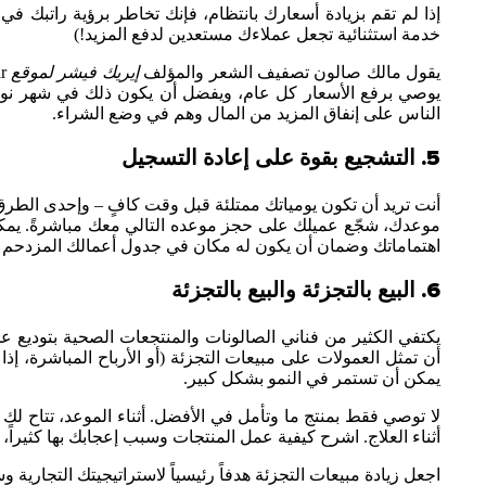
إذا لم تقم بزيادة أسعارك بانتظام، فإنك تخاطر برؤية راتبك في 
خدمة استثنائية تجعل عملاءك مستعدين لدفع المزيد!)
يقول مالك صالون تصفيف الشعر والمؤلف
إيريك فيشر
لموقع Behind The
يوصي برفع الأسعار كل عام، ويفضل أن يكون ذلك في شهر نوف
الناس على إنفاق المزيد من المال وهم في وضع الشراء.
5. التشجيع بقوة على إعادة التسجيل
أنت تريد أن تكون يومياتك ممتلئة قبل وقت كافٍ – وإحدى الطرق 
موعدك، شجّع عميلك على حجز موعده التالي معك مباشرةً. يمك
اهتماماتك وضمان أن يكون له مكان في جدول أعمالك المزدحم لل
6. البيع بالتجزئة والبيع بالتجزئة
يكتفي الكثير من فناني الصالونات والمنتجعات الصحية بتوديع عم
أن تمثل العمولات على مبيعات التجزئة (أو الأرباح المباشرة، إ
يمكن أن تستمر في النمو بشكل كبير.
لا توصي فقط بمنتج ما وتأمل في الأفضل. أثناء الموعد، تتاح لك
أثناء العلاج. اشرح كيفية عمل المنتجات وسبب إعجابك بها كثيرا
اجعل زيادة مبيعات التجزئة هدفاً رئيسياً لاستراتيجيتك التجارية و