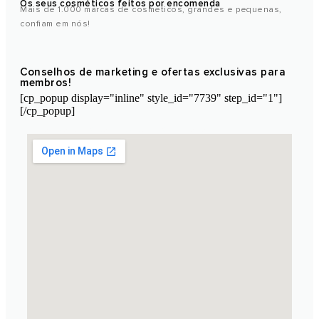
Os seus cosméticos feitos por encomenda
Mais de 1.000 marcas de cosméticos, grandes e pequenas,
confiam em nós!
Conselhos de marketing e ofertas exclusivas para
membros!
[cp_popup display="inline" style_id="7739" step_id="1"]
[/cp_popup]
Laboratório de cosméticos de Marrocos