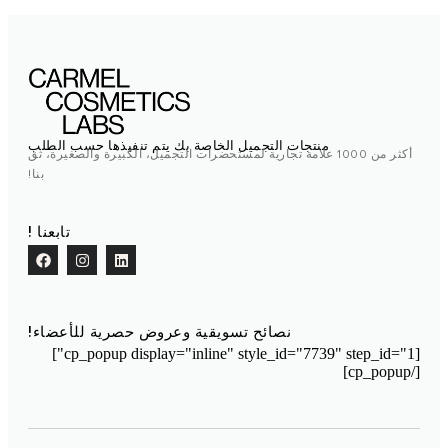
منتجات التجميل الخاصة بك يتم تنفيذها حسب الطلب
أكثر من 1000 علامة تجارية لمستحضرات التجميل، الكبيرة والصغيرة، ثق
بنا!
تابعنا !
نصائح تسويقية وعروض حصرية للأعضاء!
[cp_popup display="inline" style_id="7739" step_id="1"]
[/cp_popup]