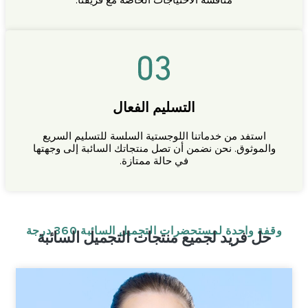
مناقشة الاحتياجات الخاصة مع فريقنا.
التسليم الفعال
استفد من خدماتنا اللوجستية السلسة للتسليم السريع
والموثوق. نحن نضمن أن تصل منتجاتك السائبة إلى وجهتها
في حالة ممتازة.
وقفة واحدة لمستحضرات التجميل السائبة 360 درجة
حل فريد لجميع منتجات التجميل السائبة