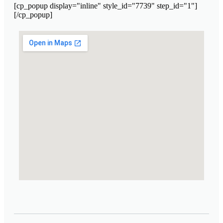
[cp_popup display="inline" style_id="7739" step_id="1"]
[/cp_popup]
Марокканская лаборатория косметики