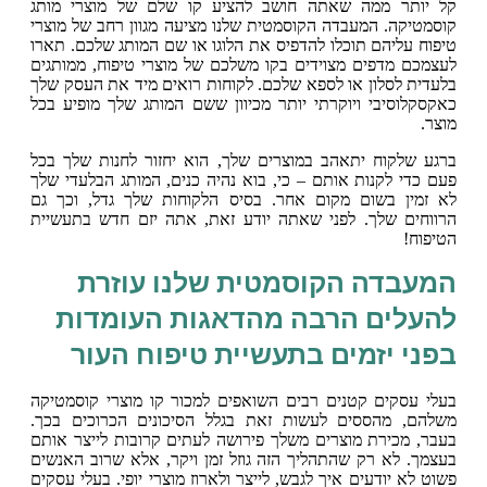
קל יותר ממה שאתה חושב להציע קו שלם של מוצרי מותג
קוסמטיקה. המעבדה הקוסמטית שלנו מציעה מגוון רחב של מוצרי
טיפוח עליהם תוכלו להדפיס את הלוגו או שם המותג שלכם. תארו
לעצמכם מדפים מצוידים בקו משלכם של מוצרי טיפוח, ממותגים
בלעדית לסלון או לספא שלכם. לקוחות רואים מיד את העסק שלך
כאקסקלוסיבי ויוקרתי יותר מכיוון ששם המותג שלך מופיע בכל
מוצר.
ברגע שלקוח יתאהב במוצרים שלך, הוא יחזור לחנות שלך בכל
פעם כדי לקנות אותם – כי, בוא נהיה כנים, המותג הבלעדי שלך
לא זמין בשום מקום אחר. בסיס הלקוחות שלך גדל, וכך גם
הרווחים שלך. לפני שאתה יודע זאת, אתה יזם חדש בתעשיית
הטיפוח!
המעבדה הקוסמטית שלנו עוזרת
להעלים הרבה מהדאגות העומדות
בפני יזמים בתעשיית טיפוח העור
בעלי עסקים קטנים רבים השואפים למכור קו מוצרי קוסמטיקה
משלהם, מהססים לעשות זאת בגלל הסיכונים הכרוכים בכך.
בעבר, מכירת מוצרים משלך פירושה לעתים קרובות לייצר אותם
בעצמך. לא רק שהתהליך הזה גוזל זמן ויקר, אלא שרוב האנשים
פשוט לא יודעים איך לגבש, לייצר ולארוז מוצרי יופי. בעלי עסקים