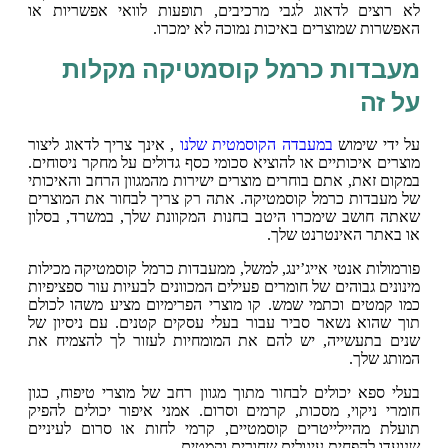
לא רוצים לדאוג לגבי מרכיבים, תופעות לוואי אפשריות או
האפשרות שמוצרים באיכות נמוכה לא ימכרו.
מעבדות כרמל קוסמטיקה מקלות
על זה
על ידי שימוש
במעבדה הקוסמטית שלנו
, אינך צריך לדאוג ליצור
מוצרים איכותיים או להוציא סכומי כסף גדולים על מחקר ניסוחים.
במקום זאת, אתם בוחרים מוצרים ישירות מהמגוון הרחב והאיכותי
של מעבדות כרמל קוסמטיקה. אתה רק צריך לבחור את המוצרים
שאתה חושב שימכרו היטב בחנות המקוונת שלך, במשרד, בסלון
או באתר האינטרנט שלך.
פורמולות אנטי אייג’ינג, למשל, ממעבדות כרמל קוסמטיקה מכילות
מינונים גבוהים של חומרים פעילים המכוונים לבעיות עור ספציפיות
כמו קמטים וכתמי שמש. קו מוצרי הפרימיום מציע משהו לכולם
תוך שהוא נשאר סביר עבור בעלי עסקים קטנים. עם ניסיון של
שנים בתעשייה, יש להם את המומחיות לעזור לך להצמיח את
המותג שלך.
בעלי ספא יכולים לבחור מתוך מגוון רחב של מוצרי טיפוח, כגון
חומרי ניקוי, מסכות, קרמים וסרום. אמני איפור יכולים להפיק
תועלת מהיילייטרים קוסמטיים, קרמי לחות או סרום לעיניים
שנועדו להפחית עיגולים שחורים וקמטים.