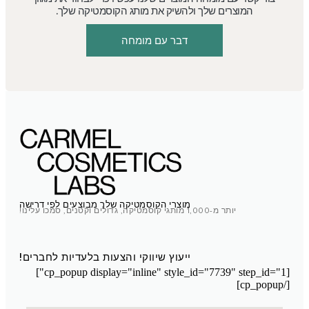
המוצרים שלך ולהשיק את מותג הקוסמטיקה שלך.
דבר עם מומחה
מוצרי הקוסמטיקה שלך מבוצעים לפי דרישה
יותר מ-1,000 מותגי קוסמטיקה, גדולים וקטנים, סמכו עלינו!
ייעוץ שיווקי והצעות בלעדיות לחברים!
[cp_popup display="inline" style_id="7739" step_id="1"]
[/cp_popup]
מעבדת קוסמטיקה מרוקו