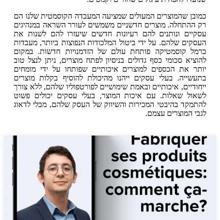
כמובן שהמוצרים המעולים שמציעה המעבדה הקוסמטית שלנו הם
רק ההתחלה. מוצרים חדשניים משמשים לעורר השראה במנהיגים
עסקיים ונותנים להם רעיונות חדשים שיעזרו להם לשנות את
העסקים שלהם. על ידי ביטול המלכודות הנפוצות ביותר, מעבדות
כרמל קוסמטיקה פותחת עולם של הזדמנויות חדשות. במקום
להוציא סכומי כסף גדולים בניסיון לפתח מוצרים, ניתן לנצל טוב
יותר את הכספים למוצרים איכותיים שפותחו על ידי מומחים
בתעשייה. בעלי עסקים ייהנו מהיכולת להוסיף בקלות מוצרים
ייחודיים, איכותיים ובאמת שימושיים לפורטפוליו שלהם, ללא צורך
לשאול שאלות. עם איכות המוצר, בעלי עסקים יכולים פשוט
להתמקד בהיבטי המכירות והשיווק של העסק שלהם, מבלי לדאוג
לגבי המוצרים עצמם.