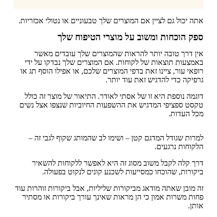
אתה יכול גם לציין אם המוצרים שלך טבעוניים או נטולי אכזריות.
ספק הוכחות ומשוב על מוצרי הטיפוח שלך
אין דרך טובה יותר להראות שהמוצרים שלך עובדים מאשר
באמצעות תוצאות של לקוחות. אם המוצרים שלך נבדקו על ידי
רופאי עור, ציינו זאת בדפי המוצרים שלכם, או אפילו הוסף תג או
גרפיקה כדי להדגיש זאת עוד יותר.
דוגמה נוספת היא זו של אסתי לאודר. התיאור של מוצר זה כולל
טקסט ספציפי המדגיש את ההשפעות החיוביות שנצפו אצל נשים
מכל העדות.
למרות שגודל המדגם קטן – ושימו לב שהמותג שקוף לגבי זה –
הלקוחות נרגעים.
דרך קלה לקבל משוב מסוג זה היא לאפשר ללקוחות להשאיר
ביקורות, שהוכחו כמסייעות לשכנע קונים לנקוט בפעולה.
זה מובן שאתה מודאג מביקורות שליליות, אבל ביקורות זוהרות עוד
פחות משרות אמון כי הן מראות שאינך עורך ביקורות או מסתיר
אותן.