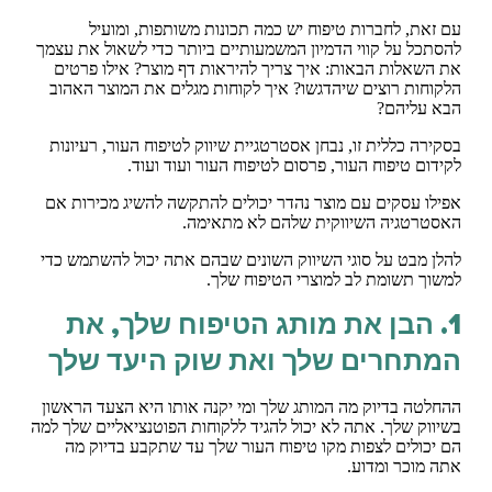
עם זאת, לחברות טיפוח יש כמה תכונות משותפות, ומועיל
להסתכל על קווי הדמיון המשמעותיים ביותר כדי לשאול את עצמך
את השאלות הבאות: איך צריך להיראות דף מוצר? אילו פרטים
הלקוחות רוצים שיהדגשו? איך לקוחות מגלים את המוצר האהוב
הבא עליהם?
בסקירה כללית זו, נבחן אסטרטגיית שיווק לטיפוח העור, רעיונות
לקידום טיפוח העור, פרסום לטיפוח העור ועוד ועוד.
אפילו עסקים עם מוצר נהדר יכולים להתקשה להשיג מכירות אם
האסטרטגיה השיווקית שלהם לא מתאימה.
להלן מבט על סוגי השיווק השונים שבהם אתה יכול להשתמש כדי
למשוך תשומת לב למוצרי הטיפוח שלך.
1. הבן את מותג הטיפוח שלך, את
המתחרים שלך ואת שוק היעד שלך
ההחלטה בדיוק מה המותג שלך ומי יקנה אותו היא הצעד הראשון
בשיווק שלך. אתה לא יכול להגיד ללקוחות הפוטנציאליים שלך למה
הם יכולים לצפות מקו טיפוח העור שלך עד שתקבע בדיוק מה
אתה מוכר ומדוע.