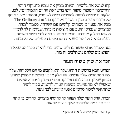
קחו למשל את גלוסייר. המותג מציין את עצמו כ”עיקרי היופי
החדשים” ו”מוצרי טיפוח ויופי בהשראת החיים האמיתיים”. לכן,
הלקוחות יכולים לצפות למוצרים קלים לשימוש, והמותג מציע אוסף
של מוצרי טיפוח, כגון תכשירי ניקוי וקרם לחות. The Ordinary
מציג את עצמו כ”ניסוחים קליניים עם יושרה”, כלומר לצפות
למוצרים שנבדקו היטב עם תוצאות מוכחות שגורמות לך לדמיין
מישהו בחלוק מעבדה. תדמית מותג זו באה לידי ביטוי באריזה,
בעלת מראה נקי המדגיש את המרכיבים הפעילים של כל מוצר.
נסה ללמוד מותגי טיפוח גדולים שונים כדי לראות כיצד הסיסמאות
והעיצובים שלהם משתלבים זה בזה.
הכר את שוק טיפוח העור
הפריט הבא ברשימת התיוג שלך הוא לקבוע מי הם הלקוחות שלך
ומה המתחרים שלך עושים. זהו חלק מרכזי בהשקת קמפיין שיווקי
מכיוון שאינך רוצה לבזבז זמן יקר וכסף בניסיון למכור לאנשים
שאפילו לא מתעניינים בטיפוח העור. לדוגמה, סביר להניח
שתתקשו למכור סרומים אנטי אייג’ינג לבני נוער.
הכרת קהל היעד שלך תעזור לך להוסיף מוצרים אחרים כי אתה
כבר תדע מה הלקוחות שלך רוצים לראות.
קח את הזמן לשאול את עצמך: