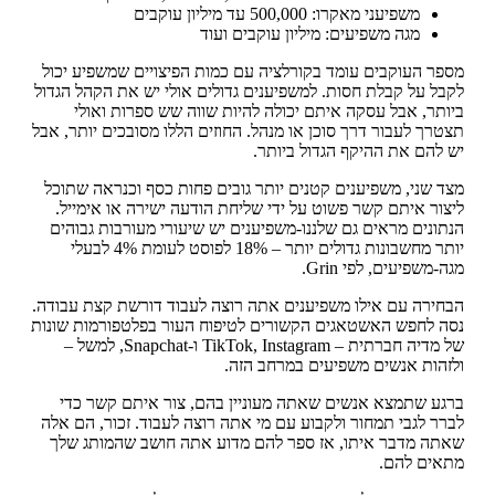
משפיעני מאקרו: 500,000 עד מיליון עוקבים
מגה משפיעים: מיליון עוקבים ועוד
מספר העוקבים עומד בקורלציה עם כמות הפיצויים שמשפיע יכול
לקבל על קבלת חסות. למשפיענים גדולים אולי יש את הקהל הגדול
ביותר, אבל עסקה איתם יכולה להיות שווה שש ספרות ואולי
תצטרך לעבור דרך סוכן או מנהל. החוזים הללו מסובכים יותר, אבל
יש להם את ההיקף הגדול ביותר.
מצד שני, משפיענים קטנים יותר גובים פחות כסף וכנראה שתוכל
ליצור איתם קשר פשוט על ידי שליחת הודעה ישירה או אימייל.
הנתונים מראים גם שלננו-משפיענים יש שיעורי מעורבות גבוהים
יותר מחשבונות גדולים יותר – 18% לפוסט לעומת 4% לבעלי
מגה-משפיעים, לפי Grin.
הבחירה עם אילו משפיענים אתה רוצה לעבוד דורשת קצת עבודה.
נסה לחפש האשטאגים הקשורים לטיפוח העור בפלטפורמות שונות
של מדיה חברתית – TikTok, Instagram ו-Snapchat, למשל –
ולזהות אנשים משפיעים במרחב הזה.
ברגע שתמצא אנשים שאתה מעוניין בהם, צור איתם קשר כדי
לברר לגבי תמחור ולקבוע עם מי אתה רוצה לעבוד. זכור, הם אלה
שאתה מדבר איתו, אז ספר להם מדוע אתה חושב שהמותג שלך
מתאים להם.