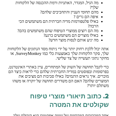
מה הגיל, המגדר, האתניות ורמת ההכנסה של הלקוחות
שלך?
מהם תחומי העניין והתחביבים שלהם?
איפה הם גרים ?
באילו פלטפורמות מדיה חברתית הם משתמשים הכי
הרבה?
מה הם רוצים ממוצרי הטיפוח שהם משתמשים בהם?
באילו מוצרים הם משתמשים כרגע?
מה יניע אותם לנסות מוצר חדש?
אתה יכול ללכת רחוק יותר על ידי ניתוח מסד הנתונים של הלקוחות
שלך, סקר הלקוחות שלך באמצעות כלי כמו SurveyMonkey, או
מחקר נתוני תעשייה של צד שלישי.
כדי לקבל תחושה של השוק של המתחרים, עיין באתרי האינטרנט,
בפרסומות ובפוסטים במדיה החברתית שלהם כדי לראות כיצד הם
מוכרים. איך נראים הדגמים? באילו סביבות הם מציבים את
המוצרים שלהם? האם הם משדרים תחושה של יוקרה או משהו
משתלם יותר?
2. כתוב תיאורי מוצרי טיפוח
שקולטים את המטרה
אחד המרכיבים המרכזיים של שיווק אפקטיבי הוא היכולת שלך