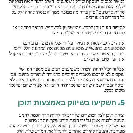
כאשר נכנסים לעסקת שיווק משפיענים, חשוב להגדיר את הציפיות
שלך: האם אתה משלם רק על פוסט אחד? סיפור בכמה חלקים?
סדרת סרטונים? ציון ברור מה מצופה ממך והכנסתו לחוזה יקל על
כל הצדדים המעורבים.
לטיפוח העור ניתן לבקש מהמשפיען להשתמש במוצר בסרטון או
לפרסם עדכונים שוטפים על יעילות המוצר.
אתה יכול גם לנסות את מזלך על ידי שליחת מוצרים בחינם
למשפיענים. בתעשייה, משפיענים מכנים את המתנות הללו יחסי
ציבור, וכאשר מושקת קו יופי או טיפוח גדול, יש הייפ סביב מי יקבל
את הפריטים הנחשקים.
אבל זה יכול להיות הימור. משפיענים רבים עם מספר הגון של
עוקבים לא יפרסמו מאמרים חיוביים בתמורה למוצרים בחינם. וגם
אם הם מפרסמים מאמרים, ללא הסדר או חוזה בתשלום, אתה לא
יכול להבטיח שמה שהם יפרסמו יהיה חיובי, או אפילו שהם יפרסמו
משהו בכלל.
5. השקיעו בשיווק באמצעות תוכן
יצירת תוכן לצד המוצרים שלך יכולה להיות דרך חכמה להניע
תנועה ולבנות אמון על ידי הצגת הידע שלך. יותר ממחצית
מהמשווקים משלבים שיווק תוכן בעסק שלהם, וזו דרך יעילה להניע
מעורבות ותנועה לקידום אתרים ולהגדיל את המותג שלך. חלק