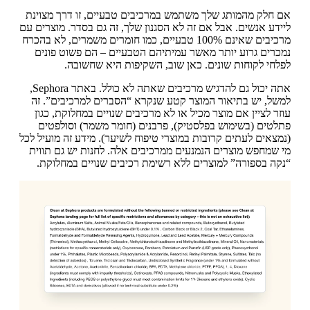
אם חלק מהמותג שלך משתמש במרכיבים טבעיים, זו דרך מצוינת
ליידע אנשים. אבל אם זה לא הסגנון שלך, זה גם בסדר. מוצרים עם
מרכיבים שאינם 100% טבעיים, כמו חומרים משמרים, לא בהכרח
נמכרים גרוע יותר מאשר עמיתיהם הטבעיים – הם פשוט פונים
לפלחי לקוחות שונים. כאן שוב, השקיפות היא שחשובה.
אתה יכול גם להדגיש מרכיבים שאתה לא כולל. באתר Sephora,
למשל, יש בתיאור המוצר קטע שנקרא “הסברים למרכיבים”. זה
עוזר לציין אם מוצר מכיל או לא מרכיבים שנויים במחלוקת, כגון
פתלטים (בשימוש בפלסטיק), פרבנים (חומר משמר) וסולפטים
(נמצאים לעתים קרובות במוצרי טיפוח לשיער). מידע זה מועיל לכל
מי שמחפש מוצרים הנמנעים ממרכיבים אלה. לחנות יש גם תווית
“נקה בספורה” למוצרים ללא רשימת רכיבים שנויים במחלוקת.