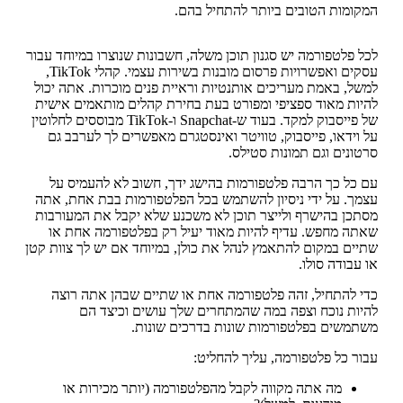
המקומות הטובים ביותר להתחיל בהם.
לכל פלטפורמה יש סגנון תוכן משלה, חשבונות שנוצרו במיוחד עבור
עסקים ואפשרויות פרסום מובנות בשירות עצמי. קהלי TikTok,
למשל, באמת מעריכים אותנטיות וראיית פנים מוכרות. אתה יכול
להיות מאוד ספציפי ומפורט בעת בחירת קהלים מותאמים אישית
של פייסבוק למקד. בעוד ש-Snapchat ו-TikTok מבוססים לחלוטין
על וידאו, פייסבוק, טוויטר ואינסטגרם מאפשרים לך לערבב גם
סרטונים וגם תמונות סטילס.
עם כל כך הרבה פלטפורמות בהישג ידך, חשוב לא להעמיס על
עצמך. על ידי ניסיון להשתמש בכל הפלטפורמות בבת אחת, אתה
מסתכן בהישרף ולייצר תוכן לא משכנע שלא יקבל את המעורבות
שאתה מחפש. עדיף להיות מאוד יעיל רק בפלטפורמה אחת או
שתיים במקום להתאמץ לנהל את כולן, במיוחד אם יש לך צוות קטן
או עבודה סולו.
כדי להתחיל, זהה פלטפורמה אחת או שתיים שבהן אתה רוצה
להיות נוכח וצפה במה שהמתחרים שלך עושים וכיצד הם
משתמשים בפלטפורמות שונות בדרכים שונות.
עבור כל פלטפורמה, עליך להחליט:
מה אתה מקווה לקבל מהפלטפורמה (יותר מכירות או