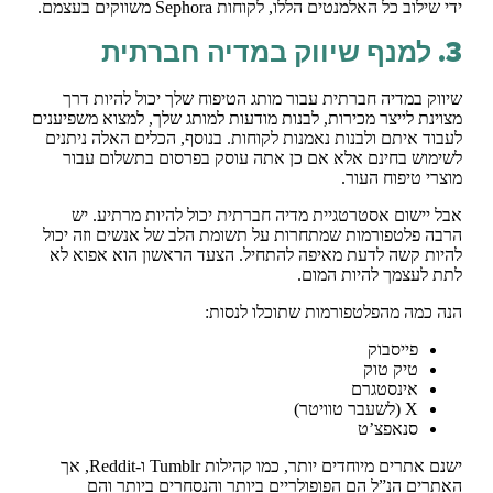
ידי שילוב כל האלמנטים הללו, לקוחות Sephora משווקים בעצמם.
3. למנף שיווק במדיה חברתית
שיווק במדיה חברתית עבור מותג הטיפוח שלך יכול להיות דרך
מצוינת לייצר מכירות, לבנות מודעות למותג שלך, למצוא משפיענים
לעבוד איתם ולבנות נאמנות לקוחות. בנוסף, הכלים האלה ניתנים
לשימוש בחינם אלא אם כן אתה עוסק בפרסום בתשלום עבור
מוצרי טיפוח העור.
אבל יישום אסטרטגיית מדיה חברתית יכול להיות מרתיע. יש
הרבה פלטפורמות שמתחרות על תשומת הלב של אנשים וזה יכול
להיות קשה לדעת מאיפה להתחיל. הצעד הראשון הוא אפוא לא
לתת לעצמך להיות המום.
הנה כמה מהפלטפורמות שתוכלו לנסות:
פייסבוק
טיק טוק
אינסטגרם
X (לשעבר טוויטר)
סנאפצ’ט
ישנם אתרים מיוחדים יותר, כמו קהילות Tumblr ו-Reddit, אך
האתרים הנ”ל הם הפופולריים ביותר והנסחרים ביותר והם