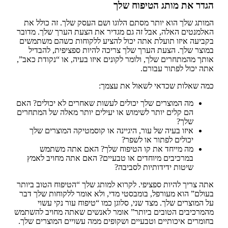
הגדר את מותג הטיפוח שלך
המותג שלך הוא יותר מסתם הלוגו ושם העסק שלך. זה כולל את
האלמנטים האלה, אבל זה גם מגדיר את הצעת הערך שלך. מדובר
בקביעה איזו תועלת אתה יכול להציע ללקוחות כשהם משתמשים
במוצר שלך. הצעת הערך שלך צריכה להיות ספציפית, להבדיל
אותך מהמתחרים שלך, ולומר לקונים איזו בעיה, או “נקודת כאב”,
אתה יכול לפתור עבורם.
כמה שאלות שכדאי לשאול את עצמך:
מה המוצרים שלך יכולים לעשות שאחרים לא יכולים? האם
הם קלים יותר לשימוש או יעילים יותר מאלה של המתחרים
שלך?
איזו בעיה של עור, היגיינה או קוסמטיקה המוצרים שלך
יכולים לפתור או לשפר?
מה מייחד את קו הטיפוח שלך? האם אתה משתמש
במרכיבים מיוחדים או טבעיים? האם אתה מחויב לאמץ
שיטות ידידותיות לסביבה?
אתה צריך להיות ספציפי. לקרוא למותג שלך “הטיפוח הטוב ביותר
בעולם” הוא מעורפל, בומבסטי מדי, ולא אומר ללקוחות שלך דבר
על המוצרים שלך. מצד שני, סלוגן כמו “טיפוח עור נקי עשוי
מהמרכיבים הטובים ביותר” אומר לאנשים שאתה מחויב להשתמש
בחומרים איכותיים וטבעיים ושקופים ממה עשויים המוצרים שלך.