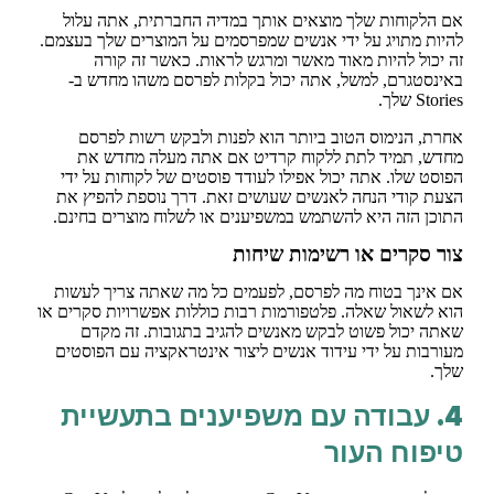
אם הלקוחות שלך מוצאים אותך במדיה החברתית, אתה עלול
להיות מתויג על ידי אנשים שמפרסמים על המוצרים שלך בעצמם.
זה יכול להיות מאוד מאשר ומרגש לראות. כאשר זה קורה
באינסטגרם, למשל, אתה יכול בקלות לפרסם משהו מחדש ב-
Stories שלך.
אחרת, הנימוס הטוב ביותר הוא לפנות ולבקש רשות לפרסם
מחדש, תמיד לתת ללקוח קרדיט אם אתה מעלה מחדש את
הפוסט שלו. אתה יכול אפילו לעודד פוסטים של לקוחות על ידי
הצעת קודי הנחה לאנשים שעושים זאת. דרך נוספת להפיץ את
התוכן הזה היא להשתמש במשפיענים או לשלוח מוצרים בחינם.
צור סקרים או רשימות שיחות
אם אינך בטוח מה לפרסם, לפעמים כל מה שאתה צריך לעשות
הוא לשאול שאלה. פלטפורמות רבות כוללות אפשרויות סקרים או
שאתה יכול פשוט לבקש מאנשים להגיב בתגובות. זה מקדם
מעורבות על ידי עידוד אנשים ליצור אינטראקציה עם הפוסטים
שלך.
4. עבודה עם משפיענים בתעשיית
טיפוח העור