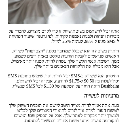
אתה יכול להשתמש בשיטת שיווק זו כדי לקדם מוצרים, להכריז על
מכירות והנחות ולבנות נאמנות לקוחות. לפי גרטנר, שיעור הפתיחה
ל-SMS מגיע ל-98%, לעומת 25% למייל.
היתרון בשיטה זו הוא שבגלל שמדובר בסגנון “הצטרפות” לשיווק,
האנשים שנרשמים לקבלת הודעות טקסט באמת רוצים לשמוע
ממך. רשימת אנשי הקשר שלך עשויה להיות קטנה יותר מאימייל,
אבל היא מכילה את הלקוחות הנאמנים ביותר שלך.
החיסרון הוא ששיווק ב-SMS יכול להיות יקר. שימוש בתוכנת SMS
יכול לעלות בין $0.50 ל-$1.75 להודעה, אבל זה יכול להשתלם.
Bushbalm רואה החזר על השקעה של $1.30 לכל SMS שנשלח.
מרעיונות לעשייה
כעת אתה אמור להיות מצויד היטב ליישם את תוכנית השיווק שלך
לטיפוח העור. למדת איך לגרום לתיאורי המוצרים שלך לבלוט
ולמשוך יותר מבקרים לאתר שלך. אבל אל תפסיק שם! המשיכו
לחקור מה עושים מותגי טיפוח אחרים והמשיכו להתנסות.