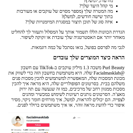
מודעות, למשל)?
מי קהל היעד שלך?
מה המטרה שלך (מספר מסוים של עוקבים או מעורבות
בתוך שישה חודשים, למשל)?
איזה סוג של תוכן תיצור במסגרת המיומנויות שלך?
הגדרת הכוונות הללו תשמור אותך על המסלול ותעזור לך להחליט
מאוחר יותר אם האסטרטגיה שלך עובדת או זקוקה לשיפור.
לגבי מה לפרסם בפועל, בואו נסתכל על כמה דוגמאות.
הראה כיצד המוצרים שלך עובדים
Purl Beauty משכה 1.3 מיליון עוקבים ב-TikTok עם חשבון
@Facialmasklab שלה. היא משתמשת בחשבון הזה כדי לשווק את
מכונת המסכות שלה, המאפשרת למשתמשים להכין מסכות פנים
משלהם בבית. בסרטונים הפופולריים שלה, היא מראה איך להכין
מסכות ממגוון רחב של מרכיבים, כמו זה שנעשה עם תה ירוק
מאצ’ה. הסרטונים נותנים רעיונות לשימוש במכשיר ומהנים
לצפייה. הם יכולים להראות, למשל, איך מורחים חומר ניקוי, מסיר
איפור כדי להשיג מראה זוהר, או איך משתמשים ברולר לפנים.