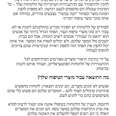
להבין ולהתמודד עם ההתנגדויות העיקריות של הלקוחות שלך – כל
הסיבות שבגללן הם מהססים לבצע רכישה. לא מספיק להציג
תמונת מוצר וכפתור “קנה עכשיו” בצבעים בהירים, במיוחד אם
אתה מוכר מוצר טיפוח יוקרתי.
לפחדים של הלקוחות יש תפקיד מכריע בהחלטתם לקנות או לא.
עבור רוב סוגי מוצרי טיפוח העור, הפחד הגדול ביותר של אנשים
הוא “האם זה יעבוד?” אנשים רוצים הוכחה, אבל הם בבית,
יושבים מול המסך שלהם, ולא יכולים לנסות את המוצר. איך אתה
יכול להפיג את הפחד הזה ולספק ראיות קונקרטיות שהם צריכים
להוסיף לעגלה?
על ידי כתיבת תיאורי מוצרים מפורטים המתייחסים לכל
ההתנגדויות של הלקוחות הפוטנציאליים, תעודד אותם לקנות
בביטחון.
מה התוצאה עבור מוצרי הטיפוח שלך?
אנשים לא קונים מוצרים, הם קונים תוצאות. לקוחות מחפשים
פתרונות שיכולים לעזור להם – המוצרים שלכם הם פשוט כלי שהם
משתמשים בהם כדי להגיע לשם.
לדוגמה, העניין של הלקוחות בטיפולי אקנה אינו קשור לרעיון למלא
את ארון התרופות שלהם במוצר נוסף. הם קונים את המוצרים
האלה כי הם רוצים לטפל ולהעלים את האקנה שלהם.