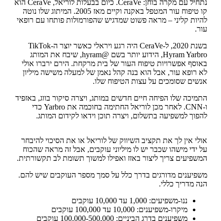
נתחיל עם מקרה בוחן: CeraVe. כיום בבעלות לוריאל, CeraVe הוא
קו טיפוח עור המטפל באקנה וקיים מאז 2005. המיתוג שלו נוטה
להיות קליני – מראה פשוט שמדגיש שהפורמולות פותחו עם רופאי
עור.
בשנת 2020, ל-CeraVe היה רגע ויראלי כאשר יוצר ה-TikTok
Hyram Yarbro, הידוע יותר בשם @hyram, שיבח את המותג
באוסף אפשרויות טיפוח העור של בית מרקחת. הירם ירברו אולי
לא רופא עור, אבל הוא בנה קהל נאמן של למעלה משישה מיליון
אנשים שסומכים על עצות הטיפוח שלו.
התמיכה שלו הפיחה חיים חדשים במותג, ויצרה סיקור בווג, באזפיד
ו-CNN. לאחר מכן לוריאל החתימה בחוכמה את Yarbro כדי
להפוך למשפיעה בתשלום, ויצרה תוכן וידאו לקידום המותג.
אולי אין לך את תקציב השיווק של לוריאל או את הסיכוי להיבחר
על ידי מישהו שכבר יש לו מיליוני עוקבים, אבל זה מראה שהכוח
המשפיעים צריך ליצור באזז ואפילו למשוך תשומת לב תקשורתית.
משפיענים מדורגים בדרך כלל על סמך מספר העוקבים שיש להם.
הנה מדריך כללי.
ננו-משפיעים: 1,000 עד 10,000 עוקבים
מיקרו-משפיענים: 10,000 עד 100,000 עוקבים
משפיענים בדרג הביניים: 100,000-500,000 עוקבים