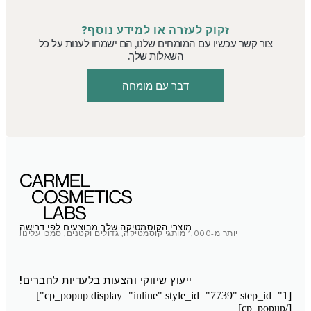
זקוק לעזרה או למידע נוסף?
צור קשר עכשיו עם המומחים שלנו, הם ישמחו לענות על כל
השאלות שלך.
דבר עם מומחה
מוצרי הקוסמטיקה שלך מבוצעים לפי דרישה
יותר מ-1,000 מותגי קוסמטיקה, גדולים וקטנים, סמכו עלינו!
ייעוץ שיווקי והצעות בלעדיות לחברים!
[cp_popup display="inline" style_id="7739" step_id="1"]
[/cp_popup]