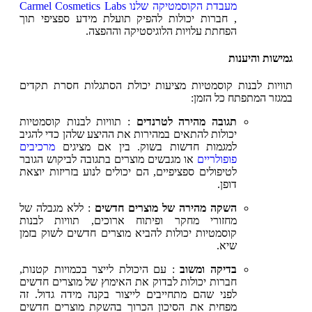
מעבדת הקוסמטיקה שלנו Carmel Cosmetics Labs
, חברות יכולות להפיק תועלת מידע ספציפי תוך
הפחתת עלויות הלוגיסטיקה וההפצה.
גמישות והיענות
תוויות לבנות קוסמטיות מציעות יכולת הסתגלות חסרת תקדים
במגזר המתפתח כל הזמן:
תגובה מהירה לטרנדים
: תוויות לבנות קוסמטיות
יכולות להתאים במהירות את ההיצע שלהן כדי להגיב
למגמות חדשות בשוק. בין אם מציגים
מרכיבים
פופולריים
או מגבשים מוצרים בתגובה לביקוש הגובר
לטיפולים ספציפיים, הם יכולים לנוע בזריזות יוצאת
דופן.
השקה מהירה של מוצרים חדשים
: ללא מגבלה של
מחזורי מחקר ופיתוח ארוכים, תוויות לבנות
קוסמטיות יכולות להביא מוצרים חדשים לשוק בזמן
שיא.
בדיקה ומשוב
: עם היכולת לייצר בכמויות קטנות,
חברות יכולות לבדוק את האימוץ של מוצרים חדשים
לפני שהם מתחייבים לייצור בקנה מידה גדול. זה
מפחית את הסיכון הכרוך בהשקת מוצרים חדשים