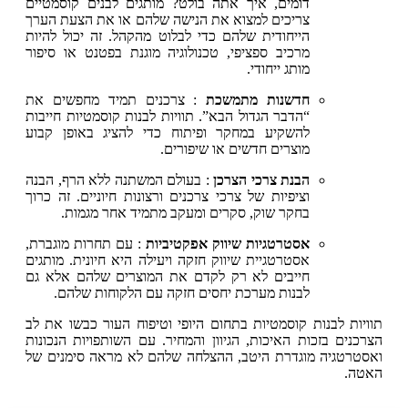
דומים, איך אתה בולט? מותגים לבנים קוסמטיים
צריכים למצוא את הנישה שלהם או את הצעת הערך
הייחודית שלהם כדי לבלוט מהקהל. זה יכול להיות
מרכיב ספציפי, טכנולוגיה מוגנת בפטנט או סיפור
מותג ייחודי.
חדשנות מתמשכת
: צרכנים תמיד מחפשים את
“הדבר הגדול הבא”. תוויות לבנות קוסמטיות חייבות
להשקיע במחקר ופיתוח כדי להציג באופן קבוע
מוצרים חדשים או שיפורים.
הבנת צרכי הצרכן
: בעולם המשתנה ללא הרף, הבנה
וציפיות של צרכי צרכנים ורצונות חיוניים. זה כרוך
בחקר שוק, סקרים ומעקב מתמיד אחר מגמות.
אסטרטגיות שיווק אפקטיביות
: עם תחרות מוגברת,
אסטרטגיית שיווק חזקה ויעילה היא חיונית. מותגים
חייבים לא רק לקדם את המוצרים שלהם אלא גם
לבנות מערכת יחסים חזקה עם הלקוחות שלהם.
תוויות לבנות קוסמטיות בתחום היופי וטיפוח העור כבשו את לב
הצרכנים בזכות האיכות, הגיוון והמחיר. עם השותפויות הנכונות
ואסטרטגיה מוגדרת היטב, ההצלחה שלהם לא מראה סימנים של
האטה.