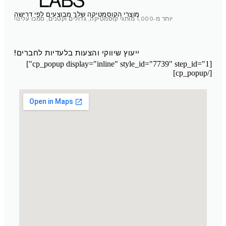
מוצרי הקוסמטיקה שלך מבוצעים לפי דרישה
יותר מ-1,000 מותגי קוסמטיקה, גדולים וקטנים, סמכו עלינו!
ייעוץ שיווקי והצעות בלעדיות לחברים!
[cp_popup display="inline" style_id="7739" step_id="1"]
[/cp_popup]
מעבדת קוסמטיקה מרוקו