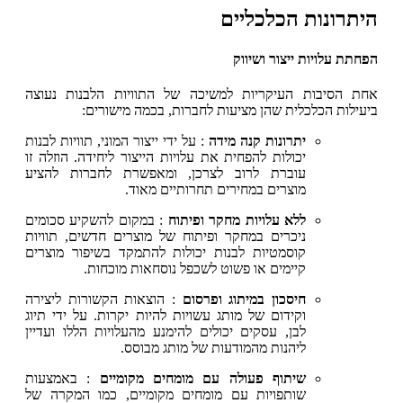
היתרונות הכלכליים
הפחתת עלויות ייצור ושיווק
אחת הסיבות העיקריות למשיכה של התוויות הלבנות נעוצה
ביעילות הכלכלית שהן מציעות לחברות, בכמה מישורים:
יתרונות קנה מידה
: על ידי ייצור המוני, תוויות לבנות
יכולות להפחית את עלויות הייצור ליחידה. הוזלה זו
עוברת לרוב לצרכן, ומאפשרת לחברות להציע
מוצרים במחירים תחרותיים מאוד.
ללא עלויות מחקר ופיתוח
: במקום להשקיע סכומים
ניכרים במחקר ופיתוח של מוצרים חדשים, תוויות
קוסמטיות לבנות יכולות להתמקד בשיפור מוצרים
קיימים או פשוט לשכפל נוסחאות מוכחות.
חיסכון במיתוג ופרסום
: הוצאות הקשורות ליצירה
וקידום של מותג עשויות להיות יקרות. על ידי תיוג
לבן, עסקים יכולים להימנע מהעלויות הללו ועדיין
ליהנות מהמודעות של מותג מבוסס.
שיתוף פעולה עם מומחים מקומיים
: באמצעות
שותפויות עם מומחים מקומיים, כמו המקרה של