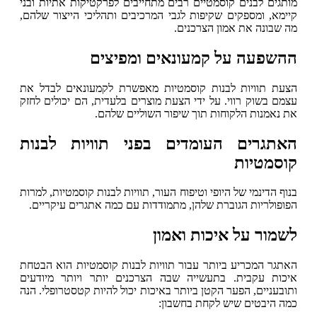
מותגים לבנים קוסמטיים רבים מתחייבים לפרקטיקות אתיות ובני
קיימא, ומספקים שקיפות לגבי המרכיבים ותהליכי הייצור שלהם,
מה שבונה את אמון הצרכנים.
ההשפעה על קמעונאים ומפיצים
הצעת תוויות לבנות קוסמטיות מאפשרת לקמעונאים לבדל את
עצמם בשוק רווי. על ידי הצעת מוצרים בלעדית, הם יכולים לחזק
את נאמנות הלקוחות תוך שיפור השוליים שלהם.
האתגרים העומדים בפני תוויות לבנות
קוסמטיות
בנוף הדינמי של היופי וטיפוח העור, תוויות לבנות קוסמטיות, למרות
הפופולריות הגוברת שלהן, מתמודדות עם כמה אתגרים עיקריים.
לשמור על איכות ואמון
האתגר המכריע ביותר עבור תוויות לבנות קוסמטיות הוא הבטחת
איכות עקבית. בתעשייה שבה הצרכנים יותר ויותר מיודעים
ותובעניים, הפער הקטן ביותר באיכות יכול להיות קטסטרופלי. הנה
כמה היבטים שיש לקחת בחשבון: