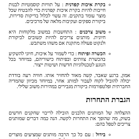
בקרת איכות קפדנית
: על תוויות קוסמטיות לבנות
חייבות להיות בקרת איכות קפדנית כדי להבטיח שכל
מוצר עומד בתקנים. זה עשוי לכלול בדיקות סדירות,
ביקורת ספקים ועקיבות מלאה של מרכיבים.
משוב צרכנים
: התחשבות במשוב מלקוחות היא
חיונית. מותגים צריכים להיות קשובים לביקורת
ולנקוט פעולה מתקנת אם משהו משתבש.
הכשרה ופיתוח
: כדי לשמור על איכות, חיוני להשקיע
בהכשרת צוותים ובפיתוח כישוריהם, במיוחד בכל
הנוגע לטכנולוגיות חדשות ושיטות ייצור.
אמון, ברגע שאבד, קשה מאוד להחזיר אותו. חוויה רעה בודדת
יכולה להוביל לקוח לעבור למותג אחר, במיוחד מכיוון שהמדיה
החברתית ופלטפורמות ביקורת מגבירים במהירות משוב שלילי.
הגברת התחרות
ההצלחה של המותגים הלבנים הובילה לריבוי שחקנים חדשים
בשוק, מה שהופך את התחרות לקשה. הנה כמה דברים שמותגים
צריכים לטפל בהם:
בידול
: עם כל כך הרבה מותגים שמציעים מוצרים