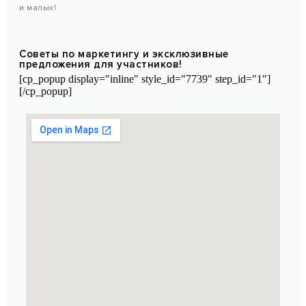
и малых!
Советы по маркетингу и эксклюзивные
предложения для участников!
[cp_popup display="inline" style_id="7739" step_id="1"]
[/cp_popup]
Марокканская лаборатория косметики