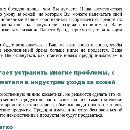
ких брендов проще, чем Вы думаете. Наша косметическая
о уходу за кожей, на которых Вы можете напечатать свой
 заполненные Вашим собственным ассортиментом средств по
салона или спа. Покупатели сразу же воспринимают Вашу
оскольку название Вашего бренда присутствует на каждом
 будет возвращаться в Ваш магазин снова и снова, чтобы
ш эксклюзивный бренд больше нигде не продается. Ваша
те Вы оглянуться, как станете новым предпринимателем в
ает устранить многие проблемы, с
атели в индустрии ухода за кожей
обственную линию косметики, не решаются сделать это из-
венных продуктов часто означала их самостоятельное
го времени и стоит дорого, обычные люди просто не знают,
еские продукты. Предприниматели не хотят беспокоиться об
то некачественные продукты не будут продаваться.
егко