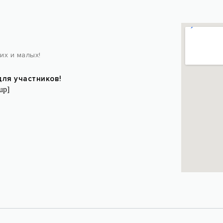
Марокканс
их и малых!
для участников!
up]