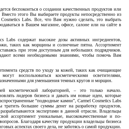
идется беспокоиться о создании качественных продуктов или
. Вместо этого Вы выбираете продукты непосредственно из
Cosmetics Labs. Все, что Вам нужно сделать, это выбрать
даваться в Вашем магазине, офисе, салоне или на сайте в
cs Labs содержат высокие дозы активных ингредиентов,
ожи, таких как морщины и солнечные пятна. Ассортимент
оставаясь при этом доступным для небольших подрядчиков.
адают всеми необходимыми знаниями, чтобы помочь Вам
ртимента средств по уходу за кожей, таких как очищающие
огут воспользоваться косметическими осветителями,
азначенными для уменьшения темных кругов и морщин.
ей косметической лабораторией, – это только начало.
овлять лидеров бизнеса и давать им новые идеи, которые
аспространенные “подводные камни”, Carmel Cosmetics Labs
ы тратить большие суммы денег на разработку продуктов,
 разрабатываются экспертами в данной отрасли. Владельцы
свой ассортимент уникальные, высококачественные и по-
вопросов. Благодаря качеству продукции владельцы бизнеса
говых аспектах своего дела, не заботясь о самой продукции.