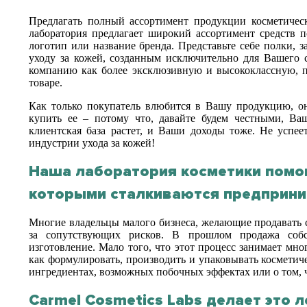
Предлагать полный ассортимент продукции косметичес
лаборатория предлагает широкий ассортимент средств п
логотип или название бренда. Представьте себе полки,
уходу за кожей, созданным исключительно для Вашего 
компанию как более эксклюзивную и высококлассную, п
товаре.
Как только покупатель влюбится в Вашу продукцию, он
купить ее – потому что, давайте будем честными, Ва
клиентская база растет, и Ваши доходы тоже. Не успее
индустрии ухода за кожей!
Наша лаборатория косметики помог
которыми сталкиваются предприним
Многие владельцы малого бизнеса, желающие продавать с
за сопутствующих рисков. В прошлом продажа собст
изготовление. Мало того, что этот процесс занимает мно
как формулировать, производить и упаковывать косметич
ингредиентах, возможных побочных эффектах или о том, ч
Carmel Cosmetics Labs делает это л