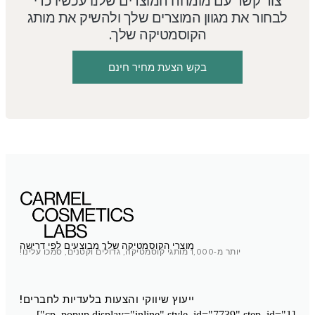
צור קשר עם מומחה המוצרים שלנו עכשיו כדי
לבחור את מגוון המוצרים שלך ולהשיק את מותג
הקוסמטיקה שלך.
בקש הצעת מחיר חינם
מוצרי הקוסמטיקה שלך מבוצעים לפי דרישה
יותר מ-1,000 מותגי קוסמטיקה, גדולים וקטנים, סמכו עלינו!
ייעוץ שיווקי והצעות בלעדיות לחברים!
[cp_popup display="inline" style_id="7739" step_id="1"]