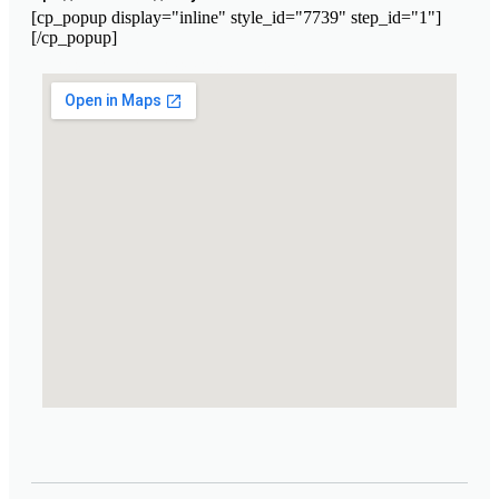
[cp_popup display="inline" style_id="7739" step_id="1"]
[/cp_popup]
Марокканская лаборатория косметики